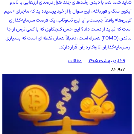
شاید شما هم با دیدن رشدهای چند هزار درصدی ارزهایی با نام و
آیکون سگ و قورباغه، این سوال را از خود پرسیده‌اید که ماجرای «میم
کوین‌ها» واقعاً چیست و آیا این تب‌وتاب، یک فرصت سرمایه‌گذاری
است که نباید از دست داد؟ این حس کنجکاوی که با کمی ترس از جا
ماندن (FOMO) همراه است، دقیقاً همان نقطه‌ای است که بسیاری
از سرمایه‌گذاران تازه‌کار در آن قرار دارند.
۲۹ اردیبهشت ۱۴۰۵
مقالات
82,902