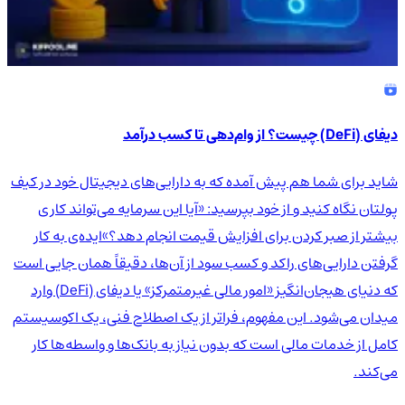
دیفای (DeFi) چیست؟ از وام‌دهی تا کسب درآمد
شاید برای شما هم پیش آمده که به دارایی‌های دیجیتال خود در کیف
پولتان نگاه کنید و از خود بپرسید: «آیا این سرمایه می‌تواند کاری
بیشتر از صبر کردن برای افزایش قیمت انجام دهد؟»ایده‌ی به کار
گرفتن دارایی‌های راکد و کسب سود از آن‌ها، دقیقاً همان جایی است
که دنیای هیجان‌انگیز «امور مالی غیرمتمرکز» یا دیفای (DeFi) وارد
میدان می‌شود. این مفهوم، فراتر از یک اصطلاح فنی، یک اکوسیستم
کامل از خدمات مالی است که بدون نیاز به بانک‌ها و واسطه‌ها کار
می‌کند.