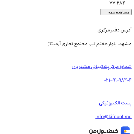
77,284
مشاهده همه
آدرس دفتر مرکزی
مشهد، بلوار هفتم تیر، مجتمع تجاری آرمیتاژ
شماره مرکز پشتیبانی مشتریان
021-91098404
پست الکترونیکی
info@kifpool.me