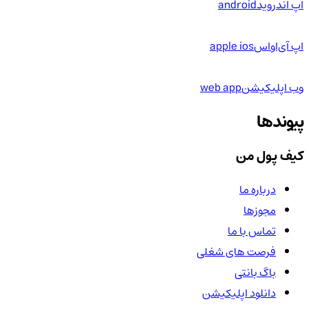
اپ اندروید
android
اپ آی‌او‌اس
apple ios
وب اپلیکیشن
web app
پیوندها
کیف پول من
درباره ما
مجوزها
تماس با ما
فرصت های شغلی
باگ بانتی
دانلود اپلیکیشن