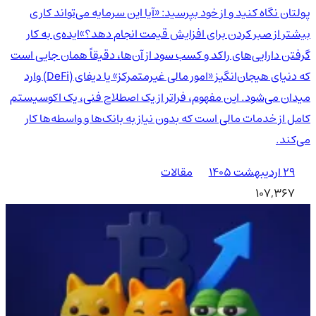
پولتان نگاه کنید و از خود بپرسید: «آیا این سرمایه می‌تواند کاری
بیشتر از صبر کردن برای افزایش قیمت انجام دهد؟»ایده‌ی به کار
گرفتن دارایی‌های راکد و کسب سود از آن‌ها، دقیقاً همان جایی است
که دنیای هیجان‌انگیز «امور مالی غیرمتمرکز» یا دیفای (DeFi) وارد
میدان می‌شود. این مفهوم، فراتر از یک اصطلاح فنی، یک اکوسیستم
کامل از خدمات مالی است که بدون نیاز به بانک‌ها و واسطه‌ها کار
می‌کند.
۲۹ اردیبهشت ۱۴۰۵
مقالات
107,367