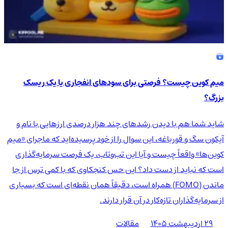
میم کوین چیست؟ فرصتی برای سودهای انفجاری یا یک ریسک
بزرگ؟
شاید شما هم با دیدن رشدهای چند هزار درصدی ارزهایی با نام و
آیکون سگ و قورباغه، این سوال را از خود پرسیده‌اید که ماجرای «میم
کوین‌ها» واقعاً چیست و آیا این تب‌وتاب، یک فرصت سرمایه‌گذاری
است که نباید از دست داد؟ این حس کنجکاوی که با کمی ترس از جا
ماندن (FOMO) همراه است، دقیقاً همان نقطه‌ای است که بسیاری
از سرمایه‌گذاران تازه‌کار در آن قرار دارند.
۲۹ اردیبهشت ۱۴۰۵
مقالات