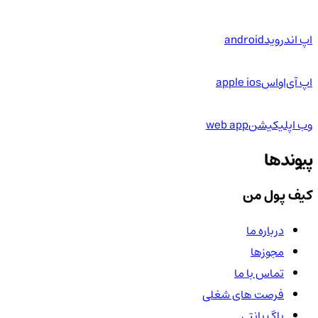
اپ اندروید
android
اپ آی‌او‌اس
apple ios
وب اپلیکیشن
web app
پیوندها
کیف پول من
درباره ما
مجوزها
تماس با ما
فرصت های شغلی
باگ بانتی