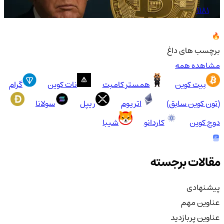
1181
برچسب های داغ
مشاهده همه
بیت کوین
همستر کامبت
نات کوین
گرام
(تون کوین سابق)
اتریوم
ریپل
سولانا
دوج کوین
کاردانو
شیبا
مقالات برجسته
پیشنهادی
عناوین مهم
عناوین پربازدید