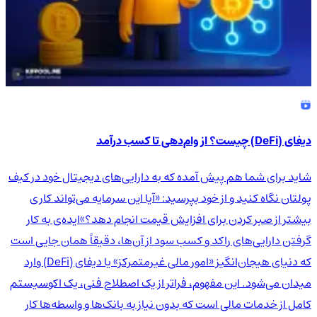
دیفای (DeFi) چیست؟ از وام‌دهی تا کسب درآمد
شاید برای شما هم پیش آمده که به دارایی‌های دیجیتال خود در کیف
پولتان نگاه کنید و از خود بپرسید: «آیا این سرمایه می‌تواند کاری
بیشتر از صبر کردن برای افزایش قیمت انجام دهد؟»ایده‌ی به کار
گرفتن دارایی‌های راکد و کسب سود از آن‌ها، دقیقاً همان جایی است
که دنیای هیجان‌انگیز «امور مالی غیرمتمرکز» یا دیفای (DeFi) وارد
میدان می‌شود. این مفهوم، فراتر از یک اصطلاح فنی، یک اکوسیستم
کامل از خدمات مالی است که بدون نیاز به بانک‌ها و واسطه‌ها کار