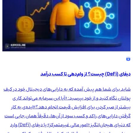
دیفای (DeFi) چیست؟ از وام‌دهی تا کسب درآمد
شاید برای شما هم پیش آمده که به دارایی‌های دیجیتال خود در کیف
پولتان نگاه کنید و از خود بپرسید: «آیا این سرمایه می‌تواند کاری
بیشتر از صبر کردن برای افزایش قیمت انجام دهد؟»ایده‌ی به کار
گرفتن دارایی‌های راکد و کسب سود از آن‌ها، دقیقاً همان جایی است
که دنیای هیجان‌انگیز «امور مالی غیرمتمرکز» یا دیفای (DeFi) وارد