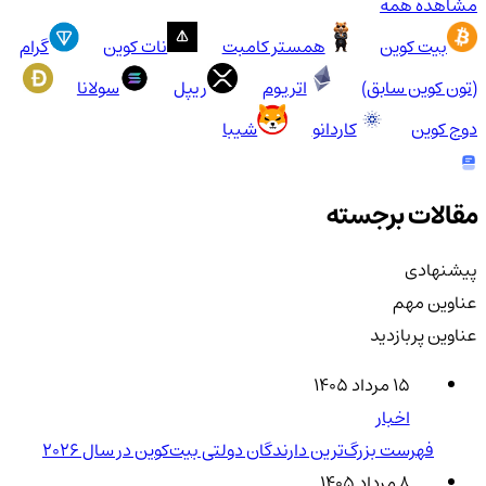
مشاهده همه
بیت کوین
همستر کامبت
نات کوین
گرام
(تون کوین سابق)
اتریوم
ریپل
سولانا
دوج کوین
کاردانو
شیبا
مقالات برجسته
پیشنهادی
عناوین مهم
عناوین پربازدید
۱۵ مرداد ۱۴۰۵
اخبار
فهرست بزرگ‌ترین دارندگان دولتی بیت‌کوین در سال 2026
۸ مرداد ۱۴۰۵