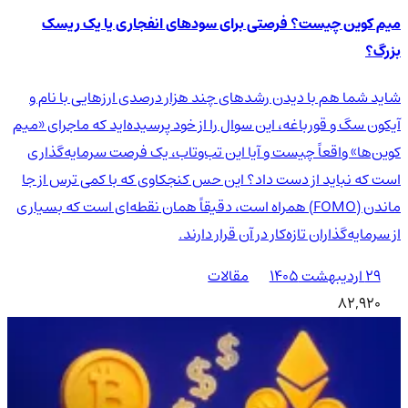
میم کوین چیست؟ فرصتی برای سودهای انفجاری یا یک ریسک
بزرگ؟
شاید شما هم با دیدن رشدهای چند هزار درصدی ارزهایی با نام و
آیکون سگ و قورباغه، این سوال را از خود پرسیده‌اید که ماجرای «میم
کوین‌ها» واقعاً چیست و آیا این تب‌وتاب، یک فرصت سرمایه‌گذاری
است که نباید از دست داد؟ این حس کنجکاوی که با کمی ترس از جا
ماندن (FOMO) همراه است، دقیقاً همان نقطه‌ای است که بسیاری
از سرمایه‌گذاران تازه‌کار در آن قرار دارند.
۲۹ اردیبهشت ۱۴۰۵
مقالات
82,920