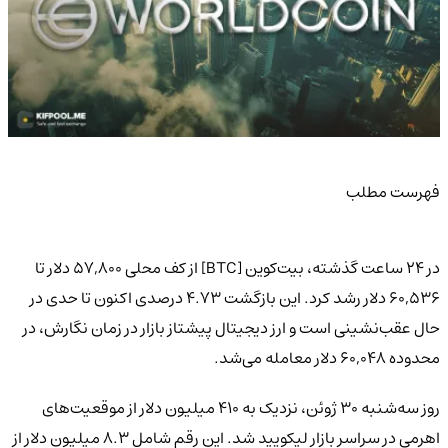
فهرست مطلب
در 24 ساعت گذشته، بیت‌کوین [BTC] از کف محلی 57,800 دلار تا
60,536 دلار رشد کرد. این بازگشت 4.73 درصدی اکنون تا حدی در
حال عقب‌نشینی است و ارز دیجیتال پیشتاز بازار در زمان نگارش، در
محدوده 60,048 دلار معامله می‌شد.
روز سه‌شنبه 30 ژوئن، نزدیک به 410 میلیون دلار از موقعیت‌های
اهرمی در سراسر بازار لیکویید شد. این رقم شامل 8.3 میلیون دلار از