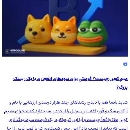
میم کوین چیست؟ فرصتی برای سودهای انفجاری یا یک ریسک
بزرگ؟
شاید شما هم با دیدن رشدهای چند هزار درصدی ارزهایی با نام و
آیکون سگ و قورباغه، این سوال را از خود پرسیده‌اید که ماجرای «میم
کوین‌ها» واقعاً چیست و آیا این تب‌وتاب، یک فرصت سرمایه‌گذاری
است که نباید از دست داد؟ این حس کنجکاوی که با کمی ترس از جا