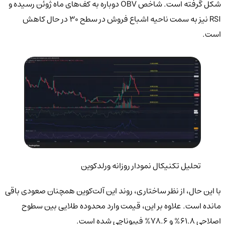
شکل گرفته است. شاخص OBV دوباره به کف‌های ماه ژوئن رسیده و
RSI نیز به سمت ناحیه اشباع فروش در سطح 30 در حال کاهش
است.
تحلیل تکنیکال نمودار روزانه ورلدکوین
با این حال، از نظر ساختاری، روند این آلت‌کوین همچنان صعودی باقی
مانده است. علاوه بر این، قیمت وارد محدوده طلایی بین سطوح
اصلاحی 61.8% و 78.6% فیبوناچی شده است.