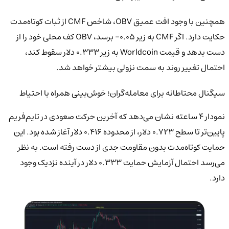
همچنین با وجود افت عمیق OBV، شاخص CMF از ثبات کوتاه‌مدت
حکایت دارد. اگر CMF به زیر 0.05- برسد، OBV کف محلی خود را از
دست بدهد و قیمت Worldcoin به زیر 0.333 دلار سقوط کند،
احتمال تغییر روند به سمت نزولی بیشتر خواهد شد.
سیگنال محتاطانه برای معامله‌گران؛ خوش‌بینی همراه با احتیاط
نمودار 4 ساعته نشان می‌دهد که آخرین حرکت صعودی در تایم‌فریم
پایین‌تر تا سطح 0.723 دلار، از محدوده 0.416 دلار آغاز شده بود. این
حمایت کوتاه‌مدت بدون مقاومت جدی از دست رفته است. به نظر
می‌رسد احتمال آزمایش حمایت 0.333 دلار در آینده نزدیک وجود
دارد.