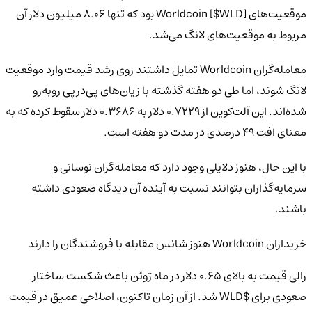
موقعیت‌های Worldcoin [$WLD] بود که تنها 8.06 میلیون دلار آن
مربوط به موقعیت‌های لانگ می‌شد.
معامله‌گران Worldcoin تمایل داشتند روی رشد قیمت وارد موقعیت
لانگ شوند، اما طی دو هفته گذشته با زیان‌های پی‌درپی روبه‌رو
شده‌اند. این آلت‌کوین از 0.7229 دلار به 0.3686 دلار سقوط کرده که به
معنای افت 49 درصدی در مدت دو هفته است.
با این حال، هنوز دلایلی وجود دارد که معامله‌گران نوسانی و
سرمایه‌گذاران بتوانند نسبت به آینده آن دیدگاه صعودی داشته
باشند.
خریداران Worldcoin هنوز شانس مقابله با فروشندگان را دارند
رالی قیمت به بالای 0.65 دلار در ماه ژوئن باعث شکست ساختار
صعودی برای $WLD شد. از آن زمان تاکنون، اصلاحی عمیق در قیمت