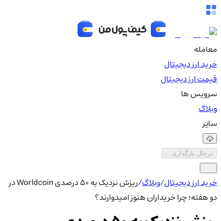
معامله
خرید ارز دیجیتال
قیمت ارز دیجیتال
سرویس ها
وبلاگ
سایر
درحال بارگذاری...
خرید ارز دیجیتال
/
وبلاگ
/
ریزش نزدیک به 50 درصدی Worldcoin در
دو هفته؛ چرا خریداران هنوز امیدوارند؟