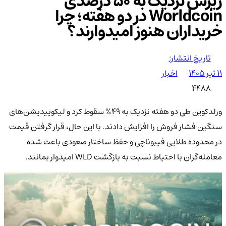
ریزش نزدیک به 50 درصدی
Worldcoin در دو هفته؛ چرا
خریداران هنوز امیدوارند؟
تاریخ انتشار:
۱۱ تیر ۱۴۰۵
اخبار
4488
ورلدکوین طی دو هفته نزدیک به 49% سقوط کرد و لیکوییدیشن‌های
سنگین فشار فروش را افزایش دادند. با این حال، قرار گرفتن قیمت
در محدوده طلایی فیبوناچی و حفظ ساختار صعودی باعث شده
معامله‌گران با احتیاط نسبت به بازگشت WLD امیدوار بمانند.