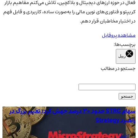
فعال در حوزه ارزهای دیجیتال و بلاکچین، تلاش می‌کنم مفاهیم بازار
کریپتو و فناوری‌های نوین مالی را به‌صورت ساده، کاربردی و قابل فهم
در اختیار مخاطبان قرار دهم.
مشاهده پروفایل
برچسب‌ها:
ریپل
جستجو در مطالب
جستجو
سهام STRC حدود 30 درصد جهش کرد؛ تغییر بزرگ در
راهبرد Strategy
آم
اخبار