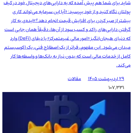
شاید برای شما هم پیش آمده که به دارایی‌های دیجیتال خود در کیف
پولتان نگاه کنید و از خود بپرسید: «آیا این سرمایه می‌تواند کاری
بیشتر از صبر کردن برای افزایش قیمت انجام دهد؟»ایده‌ی به کار
گرفتن دارایی‌های راکد و کسب سود از آن‌ها، دقیقاً همان جایی است
که دنیای هیجان‌انگیز «امور مالی غیرمتمرکز» یا دیفای (DeFi) وارد
میدان می‌شود. این مفهوم، فراتر از یک اصطلاح فنی، یک اکوسیستم
کامل از خدمات مالی است که بدون نیاز به بانک‌ها و واسطه‌ها کار
می‌کند.
۲۹ اردیبهشت ۱۴۰۵
مقالات
107,331