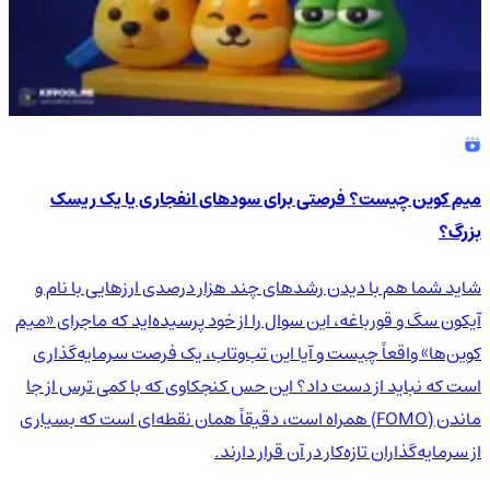
میم کوین چیست؟ فرصتی برای سودهای انفجاری یا یک ریسک
بزرگ؟
شاید شما هم با دیدن رشدهای چند هزار درصدی ارزهایی با نام و
آیکون سگ و قورباغه، این سوال را از خود پرسیده‌اید که ماجرای «میم
کوین‌ها» واقعاً چیست و آیا این تب‌وتاب، یک فرصت سرمایه‌گذاری
است که نباید از دست داد؟ این حس کنجکاوی که با کمی ترس از جا
ماندن (FOMO) همراه است، دقیقاً همان نقطه‌ای است که بسیاری
از سرمایه‌گذاران تازه‌کار در آن قرار دارند.