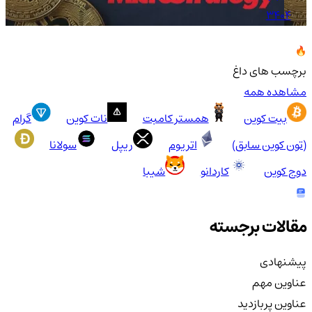
3404
برچسب های داغ
مشاهده همه
بیت کوین
همستر کامبت
نات کوین
گرام
(تون کوین سابق)
اتریوم
ریپل
سولانا
دوج کوین
کاردانو
شیبا
مقالات برجسته
پیشنهادی
عناوین مهم
عناوین پربازدید