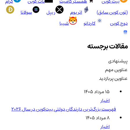
بیت کوین
همستر کامبت
نات کوین
گرام
(تون کوین سابق)
اتریوم
ریپل
سولانا
دوج کوین
کاردانو
شیبا
مقالات برجسته
پیشنهادی
عناوین مهم
عناوین پربازدید
۱۵ مرداد ۱۴۰۵
اخبار
فهرست بزرگ‌ترین دارندگان دولتی بیت‌کوین در سال 2026
۸ مرداد ۱۴۰۵
اخبار