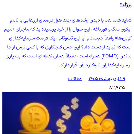
بزرگ؟
شاید شما هم با دیدن رشدهای چند هزار درصدی ارزهایی با نام و
آیکون سگ و قورباغه، این سوال را از خود پرسیده‌اید که ماجرای «میم
کوین‌ها» واقعاً چیست و آیا این تب‌وتاب، یک فرصت سرمایه‌گذاری
است که نباید از دست داد؟ این حس کنجکاوی که با کمی ترس از جا
ماندن (FOMO) همراه است، دقیقاً همان نقطه‌ای است که بسیاری
از سرمایه‌گذاران تازه‌کار در آن قرار دارند.
۲۹ اردیبهشت ۱۴۰۵
مقالات
82,935