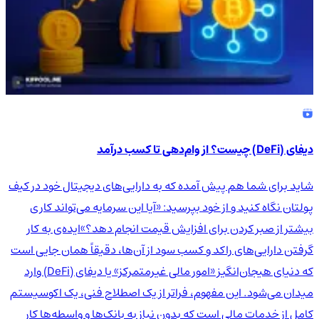
دیفای (DeFi) چیست؟ از وام‌دهی تا کسب درآمد
شاید برای شما هم پیش آمده که به دارایی‌های دیجیتال خود در کیف
پولتان نگاه کنید و از خود بپرسید: «آیا این سرمایه می‌تواند کاری
بیشتر از صبر کردن برای افزایش قیمت انجام دهد؟»ایده‌ی به کار
گرفتن دارایی‌های راکد و کسب سود از آن‌ها، دقیقاً همان جایی است
که دنیای هیجان‌انگیز «امور مالی غیرمتمرکز» یا دیفای (DeFi) وارد
میدان می‌شود. این مفهوم، فراتر از یک اصطلاح فنی، یک اکوسیستم
کامل از خدمات مالی است که بدون نیاز به بانک‌ها و واسطه‌ها کار