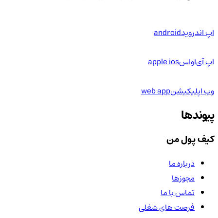
اپ اندروید
android
اپ آی‌او‌اس
apple ios
وب اپلیکیشن
web app
پیوندها
کیف پول من
درباره ما
مجوزها
تماس با ما
فرصت های شغلی