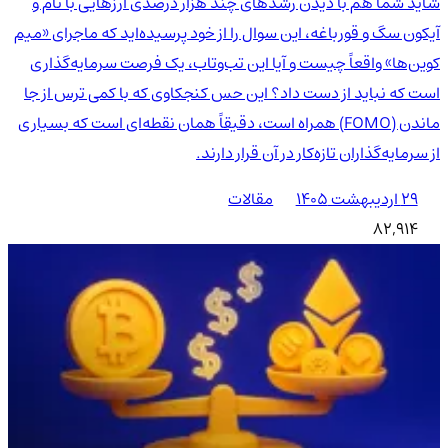
شاید شما هم با دیدن رشدهای چند هزار درصدی ارزهایی با نام و
آیکون سگ و قورباغه، این سوال را از خود پرسیده‌اید که ماجرای «میم
کوین‌ها» واقعاً چیست و آیا این تب‌وتاب، یک فرصت سرمایه‌گذاری
است که نباید از دست داد؟ این حس کنجکاوی که با کمی ترس از جا
ماندن (FOMO) همراه است، دقیقاً همان نقطه‌ای است که بسیاری
از سرمایه‌گذاران تازه‌کار در آن قرار دارند.
۲۹ اردیبهشت ۱۴۰۵
مقالات
82,914