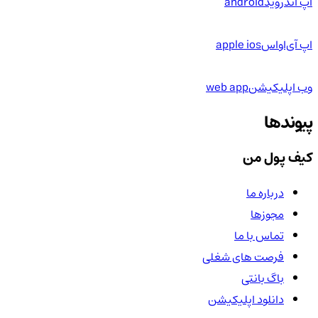
اپ اندروید
android
اپ آی‌او‌اس
apple ios
وب اپلیکیشن
web app
پیوندها
کیف پول من
درباره ما
مجوزها
تماس با ما
فرصت های شغلی
باگ بانتی
دانلود اپلیکیشن