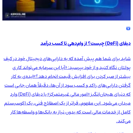
دیفای (DeFi) چیست؟ از وام‌دهی تا کسب درآمد
شاید برای شما هم پیش آمده که به دارایی‌های دیجیتال خود در کیف
پولتان نگاه کنید و از خود بپرسید: «آیا این سرمایه می‌تواند کاری
بیشتر از صبر کردن برای افزایش قیمت انجام دهد؟»ایده‌ی به کار
گرفتن دارایی‌های راکد و کسب سود از آن‌ها، دقیقاً همان جایی است
که دنیای هیجان‌انگیز «امور مالی غیرمتمرکز» یا دیفای (DeFi) وارد
میدان می‌شود. این مفهوم، فراتر از یک اصطلاح فنی، یک اکوسیستم
کامل از خدمات مالی است که بدون نیاز به بانک‌ها و واسطه‌ها کار
می‌کند.