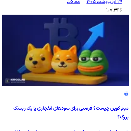
۲۹ اردیبهشت ۱۴۰۵
مقالات
107,346
میم کوین چیست؟ فرصتی برای سودهای انفجاری یا یک ریسک
بزرگ؟