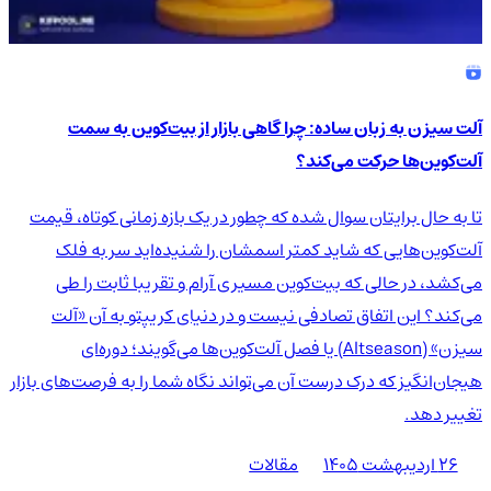
آلت سیزن به زبان ساده: چرا گاهی بازار از بیت‌کوین به سمت
آلت‌کوین‌ها حرکت می‌کند؟
تا به حال برایتان سوال شده که چطور در یک بازه زمانی کوتاه، قیمت
آلت‌کوین‌هایی که شاید کمتر اسمشان را شنیده‌اید سر به فلک
می‌کشد، در حالی که بیت‌کوین مسیری آرام و تقریبا ثابت را طی
می‌کند؟ این اتفاق تصادفی نیست و در دنیای کریپتو به آن «آلت
سیزن» (Altseason) یا فصل آلت‌کوین‌ها می‌گویند؛ دوره‌ای
هیجان‌انگیز که درک درست آن می‌تواند نگاه شما را به فرصت‌های بازار
تغییر دهد.
۲۶ اردیبهشت ۱۴۰۵
مقالات