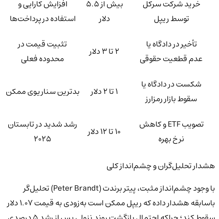
خرید شرکت سرکل
بیش از ۵.۵
افزایش کارایی و
توسط ریپل
دلار
استفاده در پرداخت‌ها
تأخیر در دادگاه یا
تثبیت قیمت در
۲ تا ۳ دلار
عدم قطعیت حقوقی
محدوده فعلی
شکست در دادگاه یا
۱ تا ۲ دلار
بدترین سناریوی ممکن
سقوط بازار رمزارز
تصویب ETF و کاهش
رشد شدید در تابستان
۱۰ تا ۱۲ دلار
نرخ بهره
۲۰۲۵
هشدار تحلیل‌گران و چشم‌انداز کلی
با وجود چشم‌انداز مثبت، پیتر برندت (Peter Brandt) تحلیل‌گر
باسابقه هشدار داده که ریپل ممکن است به‌زودی به قیمت ۱.۰۷ دلار
سقوط کند؛ چراکه احتمال بازگشت روند نزولی پس از رشد ۵ درصدی