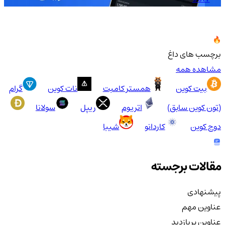
برچسب های داغ
مشاهده همه
بیت کوین
همستر کامبت
نات کوین
گرام
(تون کوین سابق)
اتریوم
ریپل
سولانا
دوج کوین
کاردانو
شیبا
مقالات برجسته
پیشنهادی
عناوین مهم
عناوین پربازدید