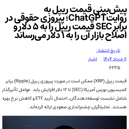
پیش‌بینی قیمت ریپل به
روایتChatGPT؛ پیروزی حقوقی در
برابر SEC قیمت ریپل را به ۵ دلار و
اصلاح بازار آن را به ۱ دلار می‌رساند
تاریخ انتشار:
۶ خرداد ۱۴۰۴
اخبار
6235
قیمت ریپل (XRP) ممکن است در صورت پیروزی ریپل (Ripple) برابر
کمیسیون بورس آمریکا (SEC) تا ۱۲ دلار افزایش یابد. عوامل تأثیرگذار
شامل نشست توسعه‌دهندگان، احتمال تأیید ETF و کاهش نرخ بهره
هستند. تحلیلگران چشم‌اندازی صعودی ارائه کرده‌اند.