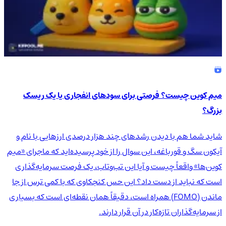
میم کوین چیست؟ فرصتی برای سودهای انفجاری یا یک ریسک
بزرگ؟
شاید شما هم با دیدن رشدهای چند هزار درصدی ارزهایی با نام و
آیکون سگ و قورباغه، این سوال را از خود پرسیده‌اید که ماجرای «میم
کوین‌ها» واقعاً چیست و آیا این تب‌وتاب، یک فرصت سرمایه‌گذاری
است که نباید از دست داد؟ این حس کنجکاوی که با کمی ترس از جا
ماندن (FOMO) همراه است، دقیقاً همان نقطه‌ای است که بسیاری
از سرمایه‌گذاران تازه‌کار در آن قرار دارند.