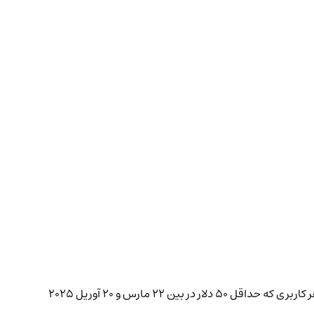
برای افزودن به هیجان، بایننس از این راه‌اندازی حمایت کرده است. از طریق برنامه Binance Alpha، این صرافی ۴,۲۷۶ توکن ZORA اضافی به هر کاربری که حداقل ۵۰ دلار در بین ۲۲ مارس و ۲۰ آوریل ۲۰۲۵