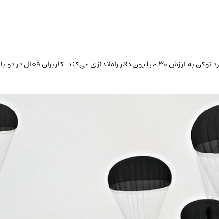
زورا (Zora) در تاریخ ۲۳ آوریل ۲۰۲۵ توکن بومی خود را با ایردراپ ۱ میلیارد توکن به ارزش ۳۰ میلیو