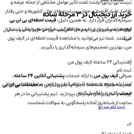
قیمت بی ان بی ایجنت تحت تأثیر عوامل مختلفی از جمله عرضه و
تقاضا، اخبار اقتصادی جهان، سیاست‌های مالی کشورها و حتی رفتار
خرید ارز دیجیتال در 3 مرحله ساده
سرمایه‌گذاران قرار دارد. به همین دلیل،
قیمت لحظه‌ای بی ان بی
ایجنت
اهمیت زیادی دارد و معامله‌گران حرفه‌ای همواره آن را دنبال
برای خرید و فروش ارز دیجیتال کافی‌ست این مراحل را به‌ترتیب دنبال
می‌کنند. شما نیز می‌توانید با مشاهده قیمت لحظه‌ای در کیف پول
کنید:
من، بهترین تصمیم‌های سرمایه‌گذاری را بگیرید.
01
پشتیبانی ۲۴ ساعته کیف پول من
ثبت نام
صرافی
کیف پول من
با ارائه خدمات
پشتیبانی آنلاین ۲۴ ساعته
،
ابتدا با مراجعه به صفحه ثبت‌نام کیف‌ پول من، مراحل ابتدایی ایجاد
همیشه همراه شماست تا بتوانید بدون نگرانی به
معاملات بی ان بی
حساب کاربری را تکمیل کنید.
ایجنت
و سایر ارزهای دیجیتال بپردازید. تیم پشتیبانی ما در هر
ساعت از شبانه‌روز آماده پاسخگویی به سوالات شماست.
ثبت نام سریع
02
خرید ارز دیجیتال