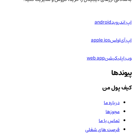
اپ اندروید
android
اپ آی‌او‌اس
apple ios
وب اپلیکیشن
web app
پیوندها
کیف پول من
درباره ما
مجوزها
تماس با ما
فرصت های شغلی