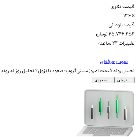
قیمت دلاری
136 $
قیمت تومانی
25,742,454 تومان
تغییرات ۲۴ ساعته
نمودار حرفه‌ای
تحلیل روند قیمت امروز سیتی‌گروپ؛ صعود یا نزول؟
تحلیل روزانه روند
نزولی
صعودی