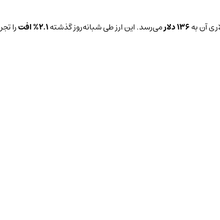
ری آن به
136 دلار
می‌رسد. این ارز طی شبانه‌روز گذشته
2.1%
افت
را تجر