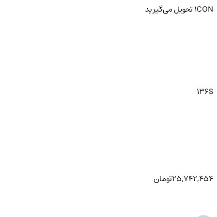
CON
1
تحویل
می‌گیرید
136
$
25,742,454
تومان