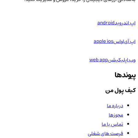
اپ اندروید
android
اپ آی‌او‌اس
apple ios
وب اپلیکیشن
web app
پیوندها
کیف پول من
درباره ما
مجوزها
تماس با ما
فرصت های شغلی