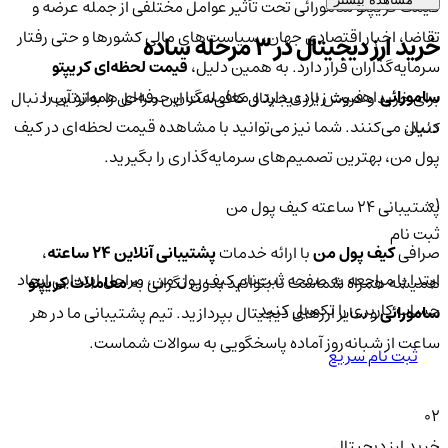
قیمت کریپتو سامورائی تحت تأثیر عوامل مختلفی از جمله عرضه و
تقاضا، اخبار اقتصادی جهان، سیاست‌های مالی کشورها و حتی رفتار
خرید ارز دیجیتال در 3 مرحله ساده
سرمایه‌گذاران قرار دارد. به همین دلیل،
قیمت لحظه‌ای کریپتو
سامورائی
اهمیت زیادی دارد و معامله‌گران حرفه‌ای همواره آن را
برای خرید و فروش ارز دیجیتال کافی‌ست این مراحل را به‌ترتیب دنبال
دنبال می‌کنند. شما نیز می‌توانید با مشاهده قیمت لحظه‌ای در کیف
کنید:
پول من، بهترین تصمیم‌های سرمایه‌گذاری را بگیرید.
01
پشتیبانی ۲۴ ساعته کیف پول من
ثبت نام
صرافی
کیف پول من
با ارائه خدمات
پشتیبانی آنلاین ۲۴ ساعته
،
ابتدا با مراجعه به صفحه ثبت‌نام کیف‌ پول من، مراحل ابتدایی ایجاد
همیشه همراه شماست تا بتوانید بدون نگرانی به
معاملات کریپتو
حساب کاربری را تکمیل کنید.
سامورائی
و سایر ارزهای دیجیتال بپردازید. تیم پشتیبانی ما در هر
ساعت از شبانه‌روز آماده پاسخگویی به سوالات شماست.
ثبت نام سریع
02
خرید ارز دیجیتال