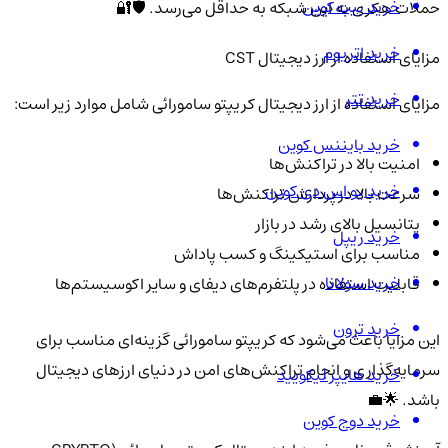
خرید بیت کوین
حملات هکری به این شبکه به حداقل می‌رسد. 🛡️🔐
خرید اتریوم
مزایای استفاده از ارز دیجیتال CST
خرید تتر
مزایای استفاده از ارز دیجیتال کریپتو سامورائی شامل موارد زیر است:
خرید بایننس کوین
امنیت بالا در تراکنش‌ها
خرید یو اس دی کوین
سرعت بالا در پردازش تراکنش‌ها
پتانسیل بالای رشد در بازار
خرید ریپل
مناسب برای استیکینگ و کسب پاداش
خرید سولانا
قابلیت استفاده در پلتفرم‌های دیفای و سایر اکوسیستم‌ها
خرید ترون
این مزایا باعث می‌شود که کریپتو سامورائی گزینه‌ای مناسب برای
سرمایه‌گذاری و انجام تراکنش‌های امن در دنیای ارزهای دیجیتال
خرید هایپر لیکویید
باشد. 🌟💼
خرید دوج کوین