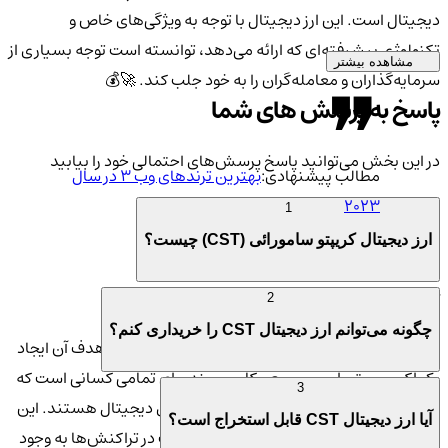
دیجیتال است. این ارز دیجیتال با توجه به ویژگی‌های خاص و
تکنولوژی پیشرفته‌ای که ارائه می‌دهد، توانسته است توجه بسیاری از
مشاهده بیشتر
سرمایه‌گذاران و معامله‌گران را به خود جلب کند. 🚀💰
پاسخ به پرسش های شما
در این بخش می‌توانید پاسخ پرسش‌های احتمالی خود را بیابید
مطالب پیشنهادی:
بهترین ترندهای وب 3 در سال
2023
1
ارز دیجیتال کریپتو سامورائی (CST) چیست؟
آشنایی با هدف و فلسفه کریپتو سامورائی
2
چگونه می‌توانم ارز دیجیتال CST را خریداری کنم؟
کریپتو سامورائی یک توکن بر اساس
بلاکچین
است که هدف آن ایجاد
یک اکوسیستم امن، سریع و کاربرپسند برای تمامی کسانی است که
3
به دنبال سرمایه‌گذاری و تجارت در بازار ارزهای دیجیتال هستند. این
آیا ارز دیجیتال CST قابل استخراج است؟
ارز دیجیتال با فلسفه ایجاد شفافیت و امنیت در تراکنش‌ها به وجود