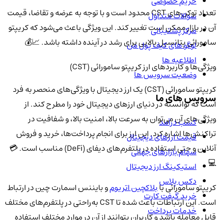
حریم خصوصی
تعداد توکن‌های CST محدود است و با توجه به عرضه و تقاضا، قیمت
سوالات متداول
آن در بازار ممکن است تغییر کند. این ویژگی باعث می‌شود که کریپتو
مرکز پشتیبانی
سامورائی پتانسیل بالایی برای رشد در آینده داشته باشد. 📈💰
لوگو های کیف پول من
اطلاعیه ها
ویژگی‌ها و کاربردهای ارز کریپتو سامورائی (CST)
وضعیت سرویس ها
کریپتو سامورائی (CST) یک ارز دیجیتال با ویژگی‌های منحصر به فرد
سرویس های ما
است که توانسته در دنیای ارزهای دیجیتال خود را مطرح کند. از
ویژگی‌های آن می‌توان به سرعت بالا، امنیت بالا، و شفافیت در
کسب درآمد
تراکنش‌ها اشاره کرد. این ارز برای انجام پرداخت‌ها، خرید و فروش
قیمت ارزهای دیجیتال
آنلاین و حتی استفاده در پلتفرم‌های دیفای (DeFi) مناسب است. 💳
سهام بازارهای جهانی
💻
استیکینگ ارز دیجیتال
دکس پلاس
کریپتو سامورائی با
بلاکچین‌ اتریوم
و بایننس اسمارت چین در ارتباط
خرید گیفت کارت
است. این ارتباطات باعث شده تا CST به‌راحتی در پلتفرم‌های مختلف
خدمات پرداخت
قابل معامله باشد و کاربران بتوانند از آن در موارد مختلف استفاده