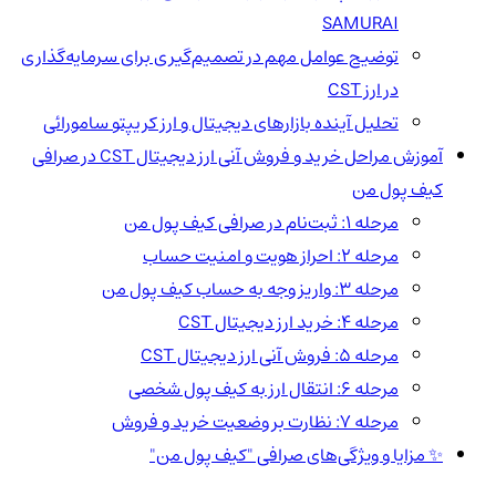
SAMURAI
توضیح عوامل مهم در تصمیم‌گیری برای سرمایه‌گذاری
در ارز CST
تحلیل آینده بازارهای دیجیتال و ارز کریپتو سامورائی
آموزش مراحل خرید و فروش آنی ارز دیجیتال CST در صرافی
کیف پول من
مرحله 1: ثبت‌نام در صرافی کیف پول من
مرحله 2: احراز هویت و امنیت حساب
مرحله 3: واریز وجه به حساب کیف پول من
مرحله 4: خرید ارز دیجیتال CST
مرحله 5: فروش آنی ارز دیجیتال CST
مرحله 6: انتقال ارز به کیف پول شخصی
مرحله 7: نظارت بر وضعیت خرید و فروش
✨ مزایا و ویژگی‌های صرافی "کیف پول من"