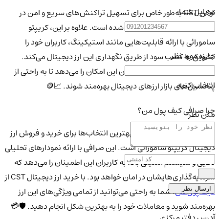
موبایل شما
توکن CST به‌طور خاص برای تسهیل تراکنش‌های سریع و امن در
دنیای ارزهای دیجیتال طراحی شده است. علاوه بر این، کریپتو
سامورائی با ارائه قابلیت‌هایی مانند استیکینگ، کاربران خود را
جایزه مورد نظر
تشویق به کسب سود از طریق نگهداری این ارز دیجیتال می‌کند.
استفاده از توکن CST به کاربران این امکان را می‌دهد تا به راحتی از
انتخاب کنید
پتانسیل‌های بازار ارزهای دیجیتال بهره‌مند شوند. 📈🪙
چرا صرافی کیف پول من؟
متن نظر
صرافی
کیف پول من
یکی از بهترین انتخاب‌ها برای خرید و فروش ارز
دیجیتال کریپتو سامورائی است. این صرافی با ارائه نمودارهای تحلیلی
دقیق و سیستم امنیتی بالا، به کاربران این اطمینان را می‌دهد که
سرمایه‌گذاری‌هایشان در امان خواهد بود. با خرید ارز دیجیتال CST از
ارسال نظر
کیف پول من
، شما به راحتی می‌توانید از تمامی ویژگی‌های این ارز
بهره‌مند شوید و معاملات خود را به بهترین شکل انجام دهید. 🛡️💳
آدرس دفتر مرکزی