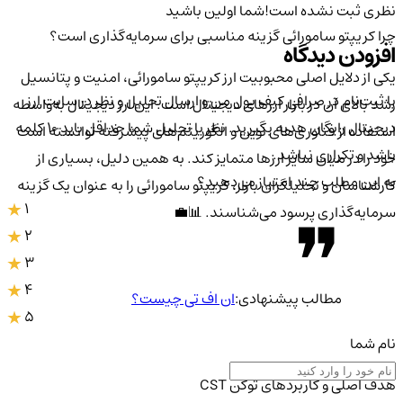
نظری ثبت نشده است!
شما اولین باشید
چرا کریپتو سامورائی گزینه مناسبی برای سرمایه‌گذاری است؟
افزودن دیدگاه
یکی از دلایل اصلی محبوبیت ارز کریپتو سامورائی، امنیت و پتانسیل
با ثبت‌نام در صرافی کیف پول من و ارسال تحلیل و نظر در سایت ارز
رشد بالای آن در بازار ارزهای دیجیتال است. این ارز دیجیتال به‌واسطه
دیجیتال رایگان هدیه بگیرید. نظر یا تحلیل شما حداقل باید ۱۰ کلمه
استفاده از فناوری‌های نوین و الگوریتم‌های پیشرفته توانسته است
باشد و تکراری نباشد.
خود را در میان سایر ارزها متمایز کند. به همین دلیل، بسیاری از
به این مطلب چند امتیاز می‌دهید؟
کارشناسان و تحلیلگران بازار، کریپتو سامورائی را به عنوان یک گزینه
1
سرمایه‌گذاری پرسود می‌شناسند. 📊💼
2
3
4
مطالب پیشنهادی:
ان اف تی چیست؟
5
نام شما
هدف اصلی و کاربردهای توکن CST