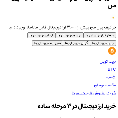
من
در کیف پول من بیش از ۳,۰۰۰ ارز دیجیتال قابل معامله وجود دارد
پرطرفدارترین ارزها
پرسودترین ارزها
ارزان ترین ارزها
جدیدترین ارزها
گران ترین ارزها
ضرر ده ترین ارزها
بیت کوین
اتر
TH
BTC
00%
0.00%
0 تومان
0.00$
0 تومان
0$
خرید و فروش
قیمت
نمودار
خر
خرید ارز دیجیتال در 3 مرحله ساده