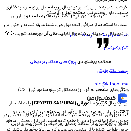
اگر شما هم به دنبال یک ارز دیجیتال پر پتانسیل برای سرمایه‌گذاری
مشهد، بلوار هفتم تیر، مجتمع تجاری آرمیتاژ
هستید، ارز "کریپتو سامورائی" (CST) گزینه‌ای مناسب و پر ارزش
است. با استفاده از صرافی کیف پول من، شما می‌توانید به راحتی این
ارز دیجیتال را خریداری کرده و از قابلیت‌های آن بهره‌مند شوید. 💡🚀
شماره مرکز پشتیبانی مشتریان
021-91098404
مطالب پیشنهادی:
پروژه‌های مبتنی بر دیفای
پست الکترونیکی
info@kifpool.me
ویژگی‌های منحصر به فرد ارز دیجیتال کریپتو سامورائی (CST)
ارز دیجیتال
کریپتو سامورائی (CRYPTO SAMURAI)
یا به اختصار
CST
، یکی از ارزهای دیجیتال نوآورانه است که در دنیای پر جنب و
کیف‌ پول من، به‌عنوان نخستین سامانه نگهداری ارزهای دیجیتال در
جوش رمزارزها توجه زیادی را جلب کرده است. این ارز دیجیتال به‌طور
کشور، با بهره‌گیری از استانداردهای روز جهانی و فناوری‌های نوین
خاص طراحی شده تا از امنیت، سرعت و کارایی بالا برخوردار باشد. در