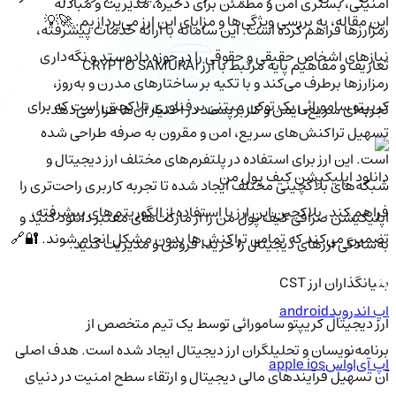
امنیتی، بستری امن و مطمئن برای ذخیره، مدیریت و مبادله
این مقاله، به بررسی ویژگی‌ها و مزایای این ارز می‌پردازیم. 🚀💡
رمزارزها فراهم کرده است. این سامانه با ارائه خدمات پیشرفته،
نیازهای اشخاص حقیقی و حقوقی را در حوزه دادوستد و نگه‌داری
تعاریف و مفاهیم پایه مرتبط با ارز CRYPTO SAMURAI
رمزارزها برطرف می‌کند و با تکیه بر ساختارهای مدرن و به‌روز،
کریپتو سامورائی یک توکن مبتنی بر فناوری بلاکچین است که برای
تجربه‌ای سریع، ایمن و کاربرپسند در اختیار آن‌ها قرار می‌دهد.
تسهیل تراکنش‌های سریع، امن و مقرون به صرفه طراحی شده
است. این ارز برای استفاده در پلتفرم‌های مختلف ارز دیجیتال و
دانلود اپلیکیشن کیف‌ پول من
شبکه‌های بلاکچینی مختلف ایجاد شده تا تجربه کاربری راحت‌تری را
فراهم کند. بلاکچین این ارز با استفاده از الگوریتم‌های پیشرفته،
اپلیکیشن صرافی کیف پول من را از مارکت‌های معتبر دانلود کنید و
تضمین می‌کند که تمامی تراکنش‌ها بدون مشکل انجام شوند. 🔐🔗
به‌سادگی ارزهای دیجیتال را خرید، فروش و مدیریت کنید.
بنیانگذاران ارز CST
اپ اندروید
android
ارز دیجیتال کریپتو سامورائی توسط یک تیم متخصص از
برنامه‌نویسان و تحلیلگران ارز دیجیتال ایجاد شده است. هدف اصلی
اپ آی‌او‌اس
apple ios
آن تسهیل فرآیندهای مالی دیجیتال و ارتقاء سطح امنیت در دنیای