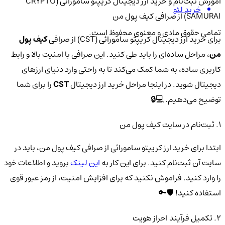
آموزش ثبت‌نام و خرید ارز دیجیتال کریپتو سامورائی (CRYPTO
خرید لئو
SAMURAI) از صرافی کیف پول من
تمامی حقوق مادی و معنوی محفوظ است.
برای خرید ارز دیجیتال کریپتو سامورائی (CST) از صرافی
کیف پول
من
، مراحل ساده‌ای را باید طی کنید. این صرافی با امنیت بالا و رابط
کاربری ساده، به شما کمک می‌کند تا به راحتی وارد دنیای ارزهای
دیجیتال شوید. در اینجا مراحل خرید ارز دیجیتال
CST
را برای شما
توضیح می‌دهیم. 💻🔒
1. ثبت‌نام در سایت کیف پول من
ابتدا برای خرید ارز کریپتو سامورائی از صرافی کیف پول من، باید در
سایت آن ثبت‌نام کنید. برای این کار به
این لینک
بروید و اطلاعات خود
را وارد کنید. فراموش نکنید که برای افزایش امنیت، از رمز عبور قوی
استفاده کنید! 🛡️🔑
2. تکمیل فرآیند احراز هویت