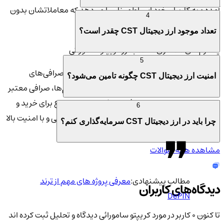
آمده و به کاربران خود این اطمینان را می‌دهد که معاملاتشان بدون
4
هیچ‌گونه نگرانی انجام خواهد شد. 🔐💡
تعداد موجود ارز دیجیتال CST چقدر است؟
پلتفرم‌های همکاری‌کننده با ارز کریپتو سامورائی
5
کریپتو سامورائی در بسیاری از پلتفرم‌های معتبر و صرافی‌های
امنیت ارز دیجیتال CST چگونه تامین می‌شود؟
دیجیتال همکاری دارد. یکی از مهم‌ترین این پلتفرم‌ها، صرافی معتبر
کیف پول من است. این صرافی با ارائه امکانات متنوع برای خرید و
6
فروش ارز دیجیتال، به کاربران کمک می‌کند تا به راحتی و با امنیت بالا
چرا باید در ارز دیجیتال CST سرمایه‌گذاری کنم؟
ارز کریپتو سامورائی را خریداری و معامله کنند. 🔄💹
مشاهده همه سوالات
مطالب پیشنهادی:
معرفی پروژه های مهم از ترند
دیدگاه‌های کاربران
DePIN
تا کنون 0 کاربر در مورد
کریپتو سامورائی
دیدگاه و تحلیل ثبت کرده اند