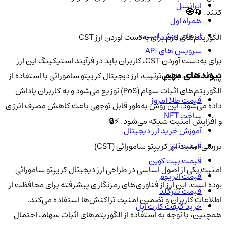
ایرانسل
کنند. 🔄🌐
همراه اول
ارزهای پیش لیست
الگوریتم‌های لازم برای به‌دست آوردن ارز CST
سرویس های API
برای به‌دست آوردن CST، کاربران باید در فرآیند استیکینگ این ارز
پیوندهای مهم
شرکت کنند. به‌این‌ترتیب، ارز دیجیتال کریپتو سامورائی با استفاده از
الگوریتم‌های اثبات سهام (PoS) توزیع می‌شود و به کاربران پاداش
قیمت طلا امروز
داده می‌شود. این روش به‌طور قابل توجهی باعث کاهش مصرف انرژی
ساخت NFT
و افزایش امنیت شبکه می‌شود. ⚡🔒
آموزش خرید ارز دیجیتال
قیمت تتر
بررسی امنیت ارز کریپتو سامورائی (CST)
قیمت بیت کوین
امنیت یکی از اصول اساسی در طراحی ارز دیجیتال کریپتو سامورائی
قیمت اتریوم
بوده است. این ارز از فناوری‌های رمزنگاری پیشرفته برای محافظت از
قیمت تترگلد
اطلاعات کاربران و تضمین امنیت تراکنش‌ها استفاده می‌کند.
خرید گیفت کارت اپل
همچنین، با توجه به استفاده از الگوریتم‌های اثبات سهام، احتمال