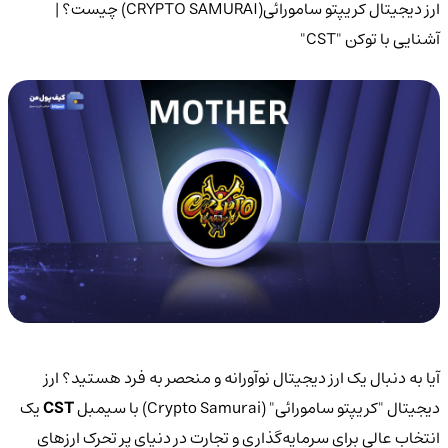
ارز دیجیتال کریپتو سامورائی(CRYPTO SAMURAI) چیست؟ |
آشنایی با توکن "CST"
آیا به دنبال یک ارز دیجیتال نوآورانه و منحصر به فرد هستید؟ ارز
دیجیتال "کریپتو سامورائی" (Crypto Samurai) با سیمبل
CST
یک
انتخاب عالی برای سرمایه‌گذاری و تجارت در دنیای پر تحرک ارزهای