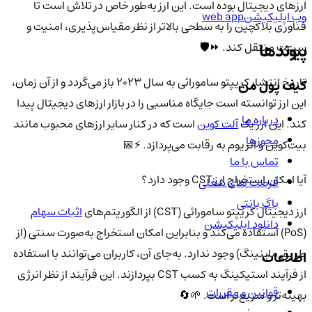
ارزهای دیجیتال بوده است. این ارز به‌طور خاص در تلاش است تا
وب اپلیکیشن
web app
فناوری بلاکچین را به سطحی بالاتر از نظر مقیاس‌پذیری، امنیت و
پیوندها
سرعت منتقل کند. ⏩🛡️
تاریخ انتشار کریپتو سامورائی به سال ۲۰۲۳ باز می‌گردد و از آن زمان،
کیف پول من
این ارز توانسته است جایگاه مناسبی را در بازار ارزهای دیجیتال پیدا
درباره ما
کند. این ارز یک
آلت کوین
است که در کنار سایر ارزهای محبوب مانند
مجوزها
بیت‌کوین و اتریوم به رقابت می‌پردازد. ⚡📅
تماس با ما
آیا امکان استخراج ارز CST وجود دارد؟
فرصت های شغلی
باگ بانتی
ارز دیجیتال کریپتو سامورائی (CST) از الگوریتم‌های
اثبات سهام
دانلود اپلیکیشن
(PoS) استفاده می‌کند و بنابراین امکان استخراج به‌صورت سنتی (از
طریق ماینینگ) وجود ندارد. به‌جای آن، کاربران می‌توانند با استفاده
اطلاعات
از فرآیند استیکینگ به کسب CST بپردازند. این فرآیند از نظر انرژی
قوانین و مقررات
بهینه‌تر و سریع‌تر است. 🌱🔄