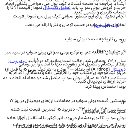
ابتدا با مراجعه به صفحه ثبت‌نام کیف‌ پول من، مراحل ابتدایی ایجاد
خرید و فروش یونی سواپ باید
تحلیل تکنیکال
نمودار قیمت UNI را
حساب کاربری را تکمیل کنید.
انجام دهید. برای این منظور، صرافی کیف پول من نمودار قیمت
لحظه‌ای یونی سواپ بر حسب تومان و تتر را ارائه می‌دهد.
ثبت نام سریع
بررسی تاریخچه قیمت یونی سواپ
02
خرید ارز دیجیتال
ارز دیجیتال UNI به عنوان توکن بومی صرافی یونی سواپ در سپتامبر
سال ۲۰۲۰ رونمایی شد. جالب است بدانید که در فرآیند
ایردراپ ارز
بعد از ثبت‌نام و تکمیل احراز هویت، تنها با انجام واریز تومانی
دیجیتال
(Airdrop) آن تعداد ۴۰۰ توکن به هر کیف پولی که تا قبل از ۱
می‌توانید موجودی حساب خود را افزایش داده و به‌سادگی اقدام به
سپتامبر ۲۰۲۰ به صرافی یونی سواپ متصل شده و معامله انجام داده
خرید ارزهای دیجیتال کنید.
بود، اختصاص پیدا کرد.
نخستین قیمت یونی سواپ در معاملات ارزهای دیجیتال در روز ۱۷
03
سپتامبر ۲۰۲۰ برابر با ۰.۴۱۹۰ دلار بود که کمترین قیمت ثبت شده
مدیریت دارایی دیجیتال
یونی سواپ تاکنون به‌شمار می‌رود. این توکن با استقبال فوق‌العاده
پس از خرید ارز دیجیتال می‌توانید وارد داشبورد مدیریت حساب
بازار روبه‌رو شد. به‌طوری‌که تنها در یک هفته ابتدایی قیمت ارز