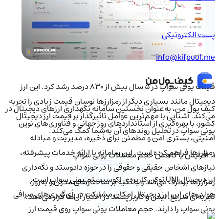
پست الکترونیکی
info@kifpool.me
قیمت یونی سواپ در ۵ سال بیش از ۸۳۰ درصد رشد کرد. این ارز
دیجیتال مانند بسیاری دیگر از رمزارزها نوسان قیمت زیادی را تجربه
کیف‌ پول من، به‌عنوان نخستین سامانه نگهداری ارزهای دیجیتال در
می‌کند. آشنایی با مهم‌ترین عوامل تاثیرگذار بر قیمت ارز دیجیتال
کشور، با بهره‌گیری از استانداردهای روز جهانی و فناوری‌های نوین
یونی سواپ در تحلیل روندهای آن به‌شما کمک می‌کند.
امنیتی، بستری امن و مطمئن برای ذخیره، مدیریت و مبادله
رمزارزها فراهم کرده است. این سامانه با ارائه خدمات پیشرفته،
۱. افزایش یا کاهش حجم معاملات یونی سواپ
نیازهای اشخاص حقیقی و حقوقی را در حوزه دادوستد و نگه‌داری
ارز دیجیتال UNI توکن کاربردی اکوسیستم یونی سواپ است.
رمزارزها برطرف می‌کند و با تکیه بر ساختارهای مدرن و به‌روز،
هولدرهای این ارز دیجیتال امکان مشارکت در رأی‌گیری‌های صرافی
تجربه‌ای سریع، ایمن و کاربرپسند در اختیار آن‌ها قرار می‌دهد.
یونی سواپ را دارند. حجم معاملات یونی سواپ روی قیمت ارز