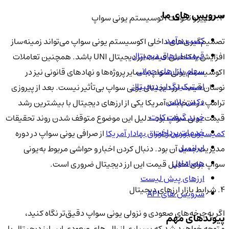
سرویس های ما
۳. تغییر و تحولات اکوسیستم یونی سواپ
کسب درآمد
تصمیم‌گیری‌های داخلی اکوسیستم یونی سواپ می‌تواند زمینه‌ساز
قیمت ارزهای دیجیتال
افزایش یا کاهش قیمت ارز دیجیتال UNI باشد. همچنین تعاملات
سهام بازارهای جهانی
اکوسیستم یونی سواپ با سایر پروژه‌ها و نهادهای قانونی نیز در
استیکینگ ارز دیجیتال
نوسان قیمت ارز دیجیتال یونی سواپ بی‌تأثیر نیست. بعد از پیروزی
دکس پلاس
ترامپ در انتخابات آمریکا یکی از ارزهای دیجیتال با بیشترین رشد
خرید گیفت کارت
قیمت یونی سواپ بود. دلیل این موضوع متوقف شدن روند تحقیقات
خدمات پرداخت
کمیسیون بورس و اوراق بهادار آمریکا
از صرافی یونی سواپ در دوره
ایرانسل
مدیریت جدید آن بود. دنبال کردن اخبار و حواشی مربوط به‌یونی
همراه اول
سواپ برای تحلیل قیمت این ارز دیجیتال ضروری است.
ارزهای پیش لیست
۴. شرایط بازار ارزهای دیجیتال
سرویس های API
اگر به‌چرخه‌های صعودی و نزولی یونی سواپ دقیق‌تر نگاه کنید،
پیوندهای مهم
متوجه خواهید شد که بسیاری از رالی‌های صعودی این ارز دیجیتال با