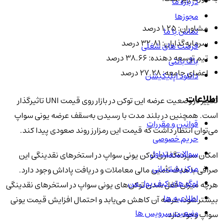
درباره ما
مجوزها
مشاوران: ۱.۲۵ درصد
تماس با ما
سرمایه‌گذاران: ۳۲.۸۱ درصد
فرصت های شغلی
تیم توسعه دهنده: ۳۸.۶۶ درصد
باگ بانتی
اعضای جامعه: ۲۷.۲۸ درصد
دانلود اپلیکیشن
اطلاعات
تغییر در وضعیت عرضه این توکن در بازار روی قیمت UNI تاثیرگذار
است. همچنین در بلند مدت با رسیدن به‌سقف عرضه یونی سواپ
قوانین و مقررات
می‌توان انتظار داشت که قیمت این رمزارز روند صعودی پیدا کند.
حریم خصوصی
سوالات متداول
امکان سپرده‌گذاری توکن یونی سواپ در استخرهای نقدینگی این
مرکز پشتیبانی
صرافی با هدف تأمین مالی معاملات و دریافت پاداش وجود دارد.
لوگو های کیف پول من
هرچه میزان قفل شدن توکن‌های یونی سواپ در استخرهای نقدینگی
اطلاعیه ها
بیشتر شود، عرضه آن کاهش می‌یابد و احتمال افزایش قیمت یونی
وضعیت سرویس ها
سواپ وجود دارد.