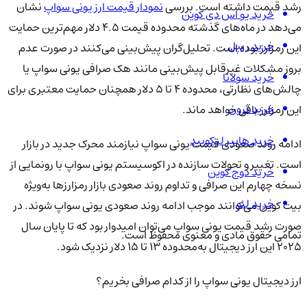
رشد قیمت داشته است. بررسی
نمودار قیمت ارز یونی سواپ
نشان
خرید یو اس دی کوین
می‌دهد در ماه‌های گذشته محدوده قیمت ۴.۵ دلار مهم‌ترین حمایت
خرید ریپل
این رمزارز بوده است. تحلیل‌گران پیش‌بینی می‌کنند در صورت عدم
بروز مشکلات غیرقابل پیش‌بینی مانند هک صرافی یونی سواپ یا
خرید سولانا
چالش‌های نظارتی، محدوده ۴ تا ۵ دلار همچنان حمایت معتبری برای
خرید ترون
این رمزارز باقی خواهد ماند.
خرید هایپر لیکویید
ادامه روند صعودی قیمت یونی سواپ نیازمند محرک جدید در بازار
است. تغییر و تحولات سازنده در اکوسیستم یونی سواپ با رونمایی از
خرید دوج کوین
نسخه چهارم این صرافی و تداوم روند صعودی بازار رمزارزها به‌ویژه
خرید لئو
بیت کوین می‌توانند موجب ادامه روند صعودی یونی سواپ شوند. در
صورت رشد قیمت یونی سواپ می‌توان امیدوار بود که تا پایان سال
تمامی حقوق مادی و معنوی محفوظ است.
۲۰۲۵ این ارز دیجیتال به‌محدوده ۱۳ تا ۱۵ دلار نزدیک شود.
ارز دیجیتال یونی سواپ را از کدام صرافی بخریم؟