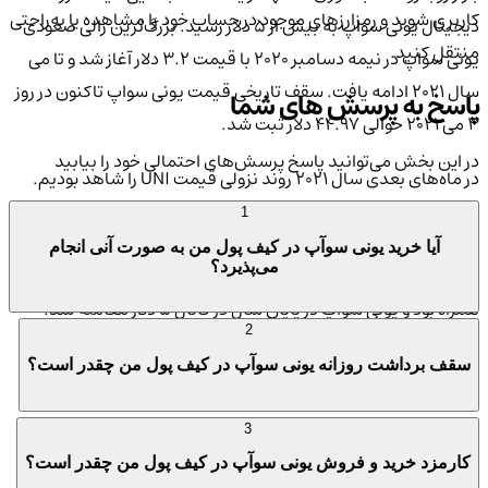
کاربری شوید و رمزارزهای موجود در حساب خود را مشاهده یا به‌راحتی
دیجیتال یونی سواپ به بیش از ۵ دلار رسید. بزرگ‌ترین رالی صعودی
منتقل کنید.
یونی سواپ در نیمه دسامبر ۲۰۲۰ با قیمت ۳.۲ دلار آغاز شد و تا می
سال ۲۰۲۱ ادامه یافت. سقف تاریخی قیمت یونی سواپ تاکنون در روز
پاسخ به پرسش های شما
۳ می ۲۰۲۱ حوالی ۴۴.۹۷ دلار ثبت شد.
در این بخش می‌توانید پاسخ پرسش‌های احتمالی خود را بیابید
در ماه‌های بعدی سال ۲۰۲۱ روند نزولی قیمت UNI را شاهد بودیم.
به‌طوری‌که سال ۲۰۲۱ را در کانال ۱۷ دلار به‌پایان رساند. این روند نزولی
1
در سال ۲۰۲۲ ادامه پیدا کرد و تا نیمه سال قیمت ارز دیجیتال یونی
آیا خرید یونی سوآپ در کیف پول من به صورت آنی انجام
می‌پذیرد؟
سواپ به‌زیر ۴ دلار رسید. نیمه دوم سال ۲۰۲۲ با نوسان قیمت کمتری
همراه بود و یونی سواپ در پایان سال در کانال ۵ دلار معامله شد.
2
در ۹ ماه ابتدایی سال ۲۰۲۳ قیمت ارز دیجیتال یونی سواپ با شیب
سقف برداشت روزانه یونی سوآپ در کیف پول من چقدر است؟
ملایم کاهش یافت و در اکتبر به کانال ۴ دلار وارد شد. ۳ ماه پایانی
سال شرایط تغییر کرد و در پایان دسامبر این ارز دیجیتال به‌محدوده
3
۷.۸ دلار رسید.
کارمزد خرید و فروش یونی سوآپ در کیف پول من چقدر است؟