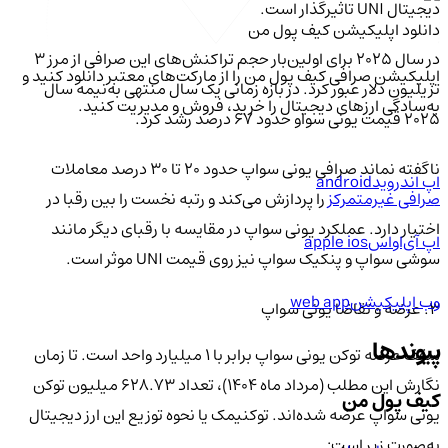
دیجیتال UNI تاثیرگذار است.
دانلود اپلیکیشن کیف‌ پول من
در سال ۲۰۲۵ برای اولین‌بار حجم تراکنش‌های این صرافی از مرز ۳
اپلیکیشن صرافی کیف پول من را از مارکت‌های معتبر دانلود کنید و
تریلیون دلار عبور کرد. در بازه زمانی یک سال منتهی به‌نیمه سال
به‌سادگی ارزهای دیجیتال را خرید، فروش و مدیریت کنید.
۲۰۲۵ قیمت یونی سواو حدود ۶۷ درصد رشد کرد.
ناگفته نماند صرافی یونی سواپ حدود ۲۰ تا ۳۰ درصد معاملات
اپ اندروید
android
صرافی غیرمتمرکز
را پردازش می‌کند و رتبه نخست را بین رقبا در
اختیار دارد. عملکرد یونی سواپ در مقایسه با رقبای دیگر مانند
اپ آی‌او‌اس
apple ios
سوشی سواپ و پنکیک سواپ نیز روی قیمت UNI موثر است.
وب اپلیکیشن
web app
۳. عرضه و تقاضا یونی سواپ
پیوندها
سقف عرضه توکن یونی سواپ برابر با ۱ میلیارد واحد است. تا زمان
نگارش این مطلب (مرداد ماه ۱۴۰۴)، تعداد ۶۲۸.۷۳ میلیون توکن
کیف پول من
یونی سواپ عرضه شده‌اند. توکنیمک یا نحوه توزیع این ارز دیجیتال
به‌صورت زیر است:‌