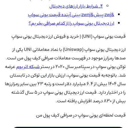
۴. شرایط بازار ارزهای دیجیتال
&zwj;پیش&zwnj;بینی آینده قیمت یونی سواپ
ارز دیجیتال یونی سواپ را از کدام صرافی بخریم؟
قیمت یونی سواپ (UNI) | خرید و فروش ارز دیجیتال یونی سواپ
ارز دیجیتال یونی سواپ (Uniswap) با نماد معاملاتی UNI یکی از
صدها رمزارز موجود در فهرست معاملات صرافی کیف پول من است.
توکن یونی سواپ در سپتامبر سال ۲۰۲۰ در بستر
شبکه اتریوم
عرضه
شد. باتوجه‌به قیمت یونی سواپ، ارزش بازار این توکن در تابستان
سال ۱۴۰۴ بیش از ۶.۴ میلیارد دلار است و رتبه ۲۳ بین سایر رمزارزها
را در اختیار دارد. قیمت ارز دیجیتال یونی سواپ در ۵ سال گذشته
بیش از ۸۳۰ درصد افزایش یافته است.
قیمت لحظه‌ای یونی سواپ در صرافی کیف پول من