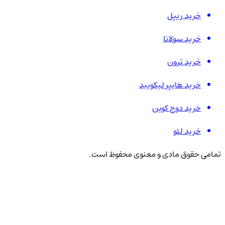
خرید ریپل
خرید سولانا
خرید ترون
خرید هایپر لیکویید
خرید دوج کوین
خرید لئو
تمامی حقوق مادی و معنوی محفوظ است.