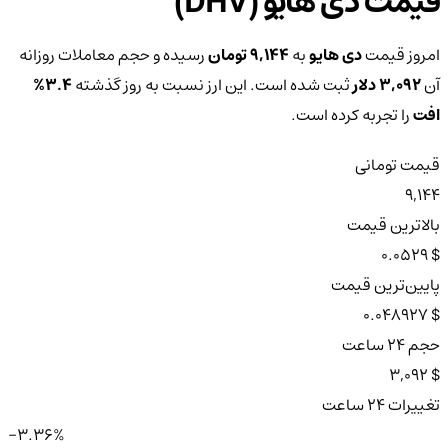
قیمت دی هایو (DHV)
امروز قیمت
دی هایو
به
9,144 تومان
رسیده و حجم معاملات روزانه
آن
3,092 دلار
ثبت شده است. این ارز نسبت به روز گذشته
3.4%
افت
را تجربه کرده است.
قیمت تومانی
9,144
بالاترین قیمت
$ 0.0529
پایین‌ترین قیمت
$ 0.048927
حجم ۲۴ ساعت
$ 3,092
تغییرات ۲۴ ساعت
-3.36%