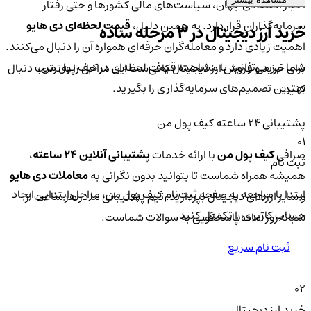
اخبار اقتصادی جهان، سیاست‌های مالی کشورها و حتی رفتار
سرمایه‌گذاران قرار دارد. به همین دلیل،
قیمت لحظه‌ای دی هایو
خرید ارز دیجیتال در 3 مرحله ساده
اهمیت زیادی دارد و معامله‌گران حرفه‌ای همواره آن را دنبال می‌کنند.
شما نیز می‌توانید با مشاهده قیمت لحظه‌ای در کیف پول من،
برای خرید و فروش ارز دیجیتال کافی‌ست این مراحل را به‌ترتیب دنبال
بهترین تصمیم‌های سرمایه‌گذاری را بگیرید.
کنید:
پشتیبانی ۲۴ ساعته کیف پول من
01
صرافی
کیف پول من
با ارائه خدمات
پشتیبانی آنلاین ۲۴ ساعته
،
ثبت نام
همیشه همراه شماست تا بتوانید بدون نگرانی به
معاملات دی هایو
ابتدا با مراجعه به صفحه ثبت‌نام کیف‌ پول من، مراحل ابتدایی ایجاد
و سایر ارزهای دیجیتال بپردازید. تیم پشتیبانی ما در هر ساعت از
حساب کاربری را تکمیل کنید.
شبانه‌روز آماده پاسخگویی به سوالات شماست.
ثبت نام سریع
02
خرید ارز دیجیتال