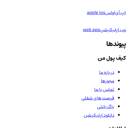
اپ آی‌او‌اس
apple ios
وب اپلیکیشن
web app
پیوندها
کیف پول من
درباره ما
مجوزها
تماس با ما
فرصت های شغلی
باگ بانتی
دانلود اپلیکیشن