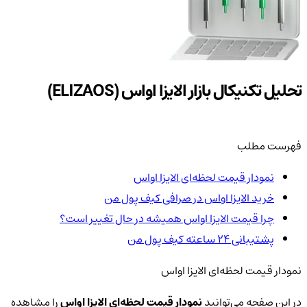
تحلیل تکنیکال بازار الایزا او‌اس (ELIZAOS)
فهرست مطلب
نمودار قیمت لحظه‌ای الایزا او‌اس
خرید الایزا او‌اس در صرافی کیف پول من
چرا قیمت الایزا او‌اس همیشه در حال تغییر است؟
پشتیبانی ۲۴ ساعته کیف پول من
نمودار قیمت لحظه‌ای الایزا او‌اس
در این صفحه می‌توانید
نمودار قیمت لحظه‌ای الایزا او‌اس
را مشاهده