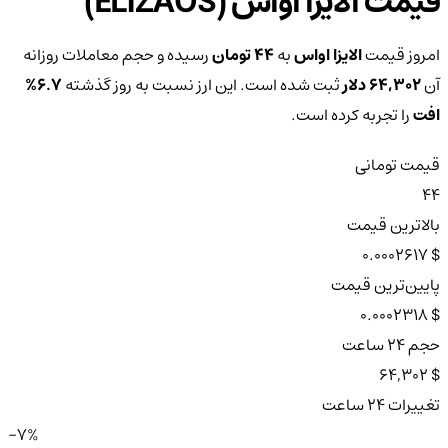
قیمت الایزا او‌اس (ELIZAOS)
امروز قیمت
الایزا او‌اس
به
44 تومان
رسیده و حجم معاملات روزانه
آن
64,302 دلار
ثبت شده است. این ارز نسبت به روز گذشته
6.7%
افت
را تجربه کرده است.
قیمت تومانی
44
بالاترین قیمت
$ 0.0002617
پایین‌ترین قیمت
$ 0.0002318
حجم ۲۴ ساعت
$ 64,302
تغییرات ۲۴ ساعت
-7%