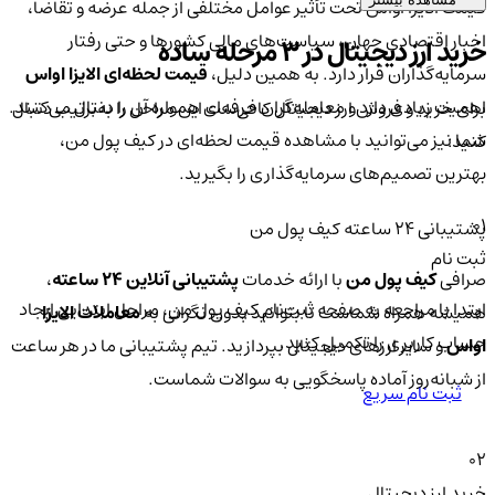
قیمت الایزا او‌اس تحت تأثیر عوامل مختلفی از جمله عرضه و تقاضا،
اخبار اقتصادی جهان، سیاست‌های مالی کشورها و حتی رفتار
خرید ارز دیجیتال در 3 مرحله ساده
سرمایه‌گذاران قرار دارد. به همین دلیل،
قیمت لحظه‌ای الایزا او‌اس
اهمیت زیادی دارد و معامله‌گران حرفه‌ای همواره آن را دنبال می‌کنند.
برای خرید و فروش ارز دیجیتال کافی‌ست این مراحل را به‌ترتیب دنبال
شما نیز می‌توانید با مشاهده قیمت لحظه‌ای در کیف پول من،
کنید:
بهترین تصمیم‌های سرمایه‌گذاری را بگیرید.
01
پشتیبانی ۲۴ ساعته کیف پول من
ثبت نام
صرافی
کیف پول من
با ارائه خدمات
پشتیبانی آنلاین ۲۴ ساعته
،
ابتدا با مراجعه به صفحه ثبت‌نام کیف‌ پول من، مراحل ابتدایی ایجاد
همیشه همراه شماست تا بتوانید بدون نگرانی به
معاملات الایزا
حساب کاربری را تکمیل کنید.
او‌اس
و سایر ارزهای دیجیتال بپردازید. تیم پشتیبانی ما در هر ساعت
از شبانه‌روز آماده پاسخگویی به سوالات شماست.
ثبت نام سریع
02
خرید ارز دیجیتال