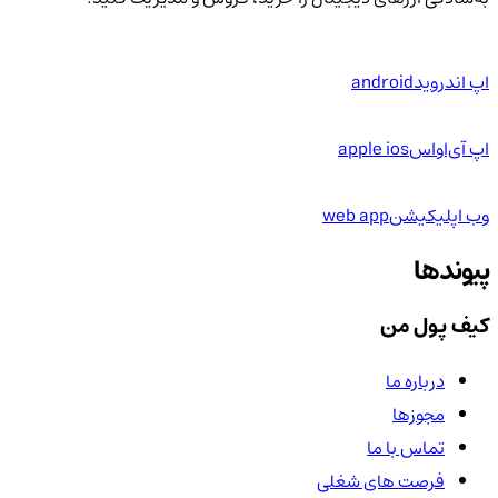
اپ اندروید
android
اپ آی‌او‌اس
apple ios
وب اپلیکیشن
web app
پیوندها
کیف پول من
درباره ما
مجوزها
تماس با ما
فرصت های شغلی