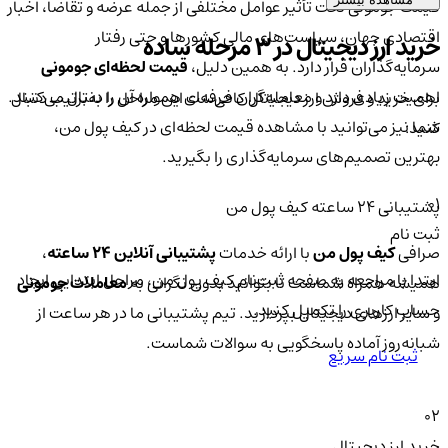
قیمت جومونی تحت تأثیر عوامل مختلفی از جمله عرضه و تقاضا، اخبار
اقتصادی جهان، سیاست‌های مالی کشورها و حتی رفتار
خرید ارز دیجیتال در 3 مرحله ساده
سرمایه‌گذاران قرار دارد. به همین دلیل،
قیمت لحظه‌ای جومونی
اهمیت زیادی دارد و معامله‌گران حرفه‌ای همواره آن را دنبال می‌کنند.
برای خرید و فروش ارز دیجیتال کافی‌ست این مراحل را به‌ترتیب دنبال
شما نیز می‌توانید با مشاهده قیمت لحظه‌ای در کیف پول من،
کنید:
بهترین تصمیم‌های سرمایه‌گذاری را بگیرید.
01
پشتیبانی ۲۴ ساعته کیف پول من
ثبت نام
صرافی
کیف پول من
با ارائه خدمات
پشتیبانی آنلاین ۲۴ ساعته
،
ابتدا با مراجعه به صفحه ثبت‌نام کیف‌ پول من، مراحل ابتدایی ایجاد
همیشه همراه شماست تا بتوانید بدون نگرانی به
معاملات جومونی
حساب کاربری را تکمیل کنید.
و سایر ارزهای دیجیتال بپردازید. تیم پشتیبانی ما در هر ساعت از
شبانه‌روز آماده پاسخگویی به سوالات شماست.
ثبت نام سریع
02
خرید ارز دیجیتال