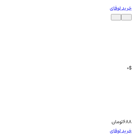
خرید لوفای
0
$
688
تومان
خرید لوفای