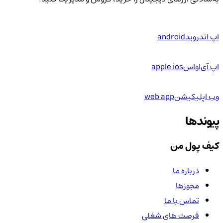
اپ اندروید
android
اپ آی‌او‌اس
apple ios
وب اپلیکیشن
web app
پیوندها
کیف پول من
درباره ما
مجوزها
تماس با ما
فرصت های شغلی