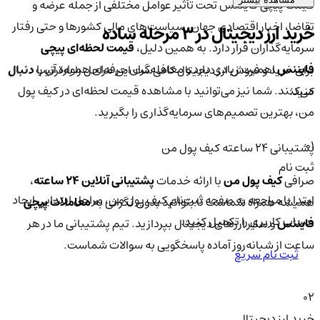
قیمت پیچی فایننس تحت تأثیر عوامل مختلفی از جمله عرضه و
تقاضا، اخبار اقتصادی جهان، سیاست‌های مالی کشورها و حتی رفتار
خرید ارز دیجیتال در 3 مرحله ساده
سرمایه‌گذاران قرار دارد. به همین دلیل،
قیمت لحظه‌ای پیچی
فایننس
اهمیت زیادی دارد و معامله‌گران حرفه‌ای همواره آن را دنبال
برای خرید و فروش ارز دیجیتال کافی‌ست این مراحل را به‌ترتیب دنبال
می‌کنند. شما نیز می‌توانید با مشاهده قیمت لحظه‌ای در کیف پول
کنید:
من، بهترین تصمیم‌های سرمایه‌گذاری را بگیرید.
01
پشتیبانی ۲۴ ساعته کیف پول من
ثبت نام
صرافی
کیف پول من
با ارائه خدمات
پشتیبانی آنلاین ۲۴ ساعته
،
ابتدا با مراجعه به صفحه ثبت‌نام کیف‌ پول من، مراحل ابتدایی ایجاد
همیشه همراه شماست تا بتوانید بدون نگرانی به
معاملات پیچی
حساب کاربری را تکمیل کنید.
فایننس
و سایر ارزهای دیجیتال بپردازید. تیم پشتیبانی ما در هر
ساعت از شبانه‌روز آماده پاسخگویی به سوالات شماست.
ثبت نام سریع
02
خرید ارز دیجیتال