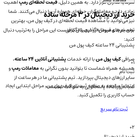
سرمایه‌گذاران قرار دارد. به همین دلیل،
قیمت لحظه‌ای رمپ
اهمیت
زیادی دارد و معامله‌گران حرفه‌ای همواره آن را دنبال می‌کنند. شما
خرید ارز دیجیتال در 3 مرحله ساده
نیز می‌توانید با مشاهده قیمت لحظه‌ای در کیف پول من، بهترین
تصمیم‌های سرمایه‌گذاری را بگیرید.
برای خرید و فروش ارز دیجیتال کافی‌ست این مراحل را به‌ترتیب دنبال
کنید:
پشتیبانی ۲۴ ساعته کیف پول من
صرافی
کیف پول من
با ارائه خدمات
پشتیبانی آنلاین ۲۴ ساعته
،
01
همیشه همراه شماست تا بتوانید بدون نگرانی به
معاملات رمپ
و
ثبت نام
سایر ارزهای دیجیتال بپردازید. تیم پشتیبانی ما در هر ساعت از
ابتدا با مراجعه به صفحه ثبت‌نام کیف‌ پول من، مراحل ابتدایی ایجاد
شبانه‌روز آماده پاسخگویی به سوالات شماست.
حساب کاربری را تکمیل کنید.
ثبت نام سریع
02
خرید ارز دیجیتال