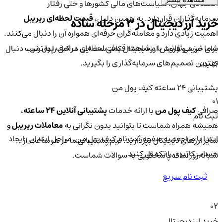
اقتصادی جهان، سیاست‌های مالی کشورها و حتی رفتار
سرمایه‌گذاران قرار دارد. به همین دلیل،
قیمت لحظه‌ای ریریبل
خرید ارز دیجیتال در 3 مرحله ساده
اهمیت زیادی دارد و معامله‌گران حرفه‌ای همواره آن را دنبال می‌کنند.
شما نیز می‌توانید با مشاهده قیمت لحظه‌ای در کیف پول من،
برای خرید و فروش ارز دیجیتال کافی‌ست این مراحل را به‌ترتیب دنبال
بهترین تصمیم‌های سرمایه‌گذاری را بگیرید.
کنید:
پشتیبانی ۲۴ ساعته کیف پول من
01
صرافی
کیف پول من
با ارائه خدمات
پشتیبانی آنلاین ۲۴ ساعته
،
ثبت نام
همیشه همراه شماست تا بتوانید بدون نگرانی به
معاملات ریریبل
و
ابتدا با مراجعه به صفحه ثبت‌نام کیف‌ پول من، مراحل ابتدایی ایجاد
سایر ارزهای دیجیتال بپردازید. تیم پشتیبانی ما در هر ساعت از
حساب کاربری را تکمیل کنید.
شبانه‌روز آماده پاسخگویی به سوالات شماست.
ثبت نام سریع
02
خرید ارز دیجیتال