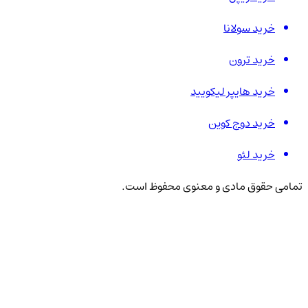
خرید سولانا
خرید ترون
خرید هایپر لیکویید
خرید دوج کوین
خرید لئو
تمامی حقوق مادی و معنوی محفوظ است.