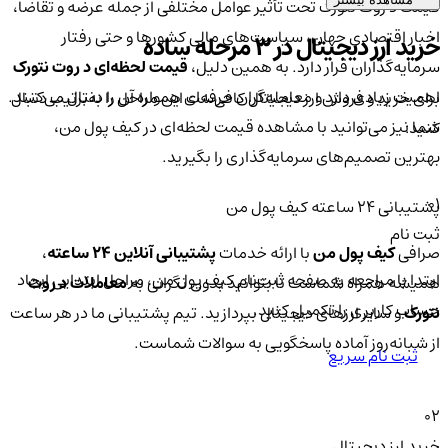
قیمت د روت نتورک تحت تأثیر عوامل مختلفی از جمله عرضه و تقاضا،
اخبار اقتصادی جهان، سیاست‌های مالی کشورها و حتی رفتار
خرید ارز دیجیتال در 3 مرحله ساده
سرمایه‌گذاران قرار دارد. به همین دلیل،
قیمت لحظه‌ای د روت نتورک
اهمیت زیادی دارد و معامله‌گران حرفه‌ای همواره آن را دنبال می‌کنند.
برای خرید و فروش ارز دیجیتال کافی‌ست این مراحل را به‌ترتیب دنبال
شما نیز می‌توانید با مشاهده قیمت لحظه‌ای در کیف پول من،
کنید:
بهترین تصمیم‌های سرمایه‌گذاری را بگیرید.
01
پشتیبانی ۲۴ ساعته کیف پول من
ثبت نام
صرافی
کیف پول من
با ارائه خدمات
پشتیبانی آنلاین ۲۴ ساعته
،
ابتدا با مراجعه به صفحه ثبت‌نام کیف‌ پول من، مراحل ابتدایی ایجاد
همیشه همراه شماست تا بتوانید بدون نگرانی به
معاملات د روت
حساب کاربری را تکمیل کنید.
نتورک
و سایر ارزهای دیجیتال بپردازید. تیم پشتیبانی ما در هر ساعت
از شبانه‌روز آماده پاسخگویی به سوالات شماست.
ثبت نام سریع
02
خرید ارز دیجیتال