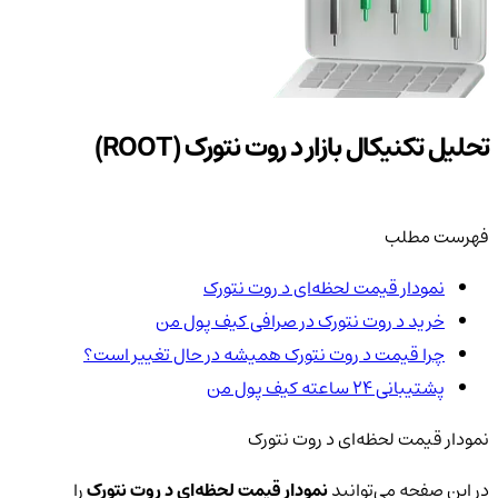
تحلیل تکنیکال بازار د روت نتورک (ROOT)
فهرست مطلب
نمودار قیمت لحظه‌ای د روت نتورک
خرید د روت نتورک در صرافی کیف پول من
چرا قیمت د روت نتورک همیشه در حال تغییر است؟
پشتیبانی ۲۴ ساعته کیف پول من
نمودار قیمت لحظه‌ای د روت نتورک
در این صفحه می‌توانید
نمودار قیمت لحظه‌ای د روت نتورک
را