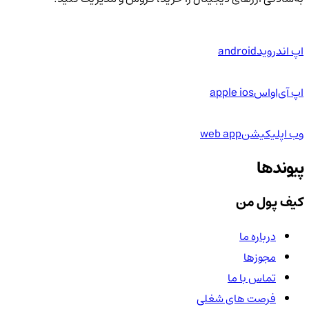
اپ اندروید
android
اپ آی‌او‌اس
apple ios
وب اپلیکیشن
web app
پیوندها
کیف پول من
درباره ما
مجوزها
تماس با ما
فرصت های شغلی