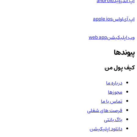
اپ اندروید
android
اپ آی‌او‌اس
apple ios
وب اپلیکیشن
web app
پیوندها
کیف پول من
درباره ما
مجوزها
تماس با ما
فرصت های شغلی
باگ بانتی
دانلود اپلیکیشن