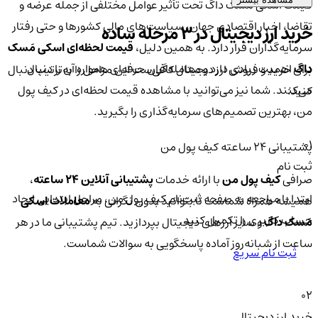
قیمت اسکی مَسک داگ تحت تأثیر عوامل مختلفی از جمله عرضه و
تقاضا، اخبار اقتصادی جهان، سیاست‌های مالی کشورها و حتی رفتار
خرید ارز دیجیتال در 3 مرحله ساده
سرمایه‌گذاران قرار دارد. به همین دلیل،
قیمت لحظه‌ای اسکی مَسک
داگ
اهمیت زیادی دارد و معامله‌گران حرفه‌ای همواره آن را دنبال
برای خرید و فروش ارز دیجیتال کافی‌ست این مراحل را به‌ترتیب دنبال
می‌کنند. شما نیز می‌توانید با مشاهده قیمت لحظه‌ای در کیف پول
کنید:
من، بهترین تصمیم‌های سرمایه‌گذاری را بگیرید.
01
پشتیبانی ۲۴ ساعته کیف پول من
ثبت نام
صرافی
کیف پول من
با ارائه خدمات
پشتیبانی آنلاین ۲۴ ساعته
،
ابتدا با مراجعه به صفحه ثبت‌نام کیف‌ پول من، مراحل ابتدایی ایجاد
همیشه همراه شماست تا بتوانید بدون نگرانی به
معاملات اسکی
حساب کاربری را تکمیل کنید.
مَسک داگ
و سایر ارزهای دیجیتال بپردازید. تیم پشتیبانی ما در هر
ساعت از شبانه‌روز آماده پاسخگویی به سوالات شماست.
ثبت نام سریع
02
خرید ارز دیجیتال