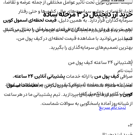
قیمت اسمول کوین تحت تأثیر عوامل مختلفی از جمله عرضه و تقاضا،
اخبار اقتصادی جهان، سیاست‌های مالی کشورها و حتی رفتار
خرید ارز دیجیتال در 3 مرحله ساده
سرمایه‌گذاران قرار دارد. به همین دلیل،
قیمت لحظه‌ای اسمول کوین
اهمیت زیادی دارد و معامله‌گران حرفه‌ای همواره آن را دنبال می‌کنند.
برای خرید و فروش ارز دیجیتال کافی‌ست این مراحل را به‌ترتیب دنبال
شما نیز می‌توانید با مشاهده قیمت لحظه‌ای در کیف پول من،
کنید:
بهترین تصمیم‌های سرمایه‌گذاری را بگیرید.
01
پشتیبانی ۲۴ ساعته کیف پول من
ثبت نام
صرافی
کیف پول من
با ارائه خدمات
پشتیبانی آنلاین ۲۴ ساعته
،
ابتدا با مراجعه به صفحه ثبت‌نام کیف‌ پول من، مراحل ابتدایی ایجاد
همیشه همراه شماست تا بتوانید بدون نگرانی به
معاملات اسمول
حساب کاربری را تکمیل کنید.
کوین
و سایر ارزهای دیجیتال بپردازید. تیم پشتیبانی ما در هر ساعت
از شبانه‌روز آماده پاسخگویی به سوالات شماست.
ثبت نام سریع
02
خرید ارز دیجیتال