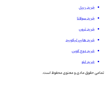
خرید ریپل
خرید سولانا
خرید ترون
خرید هایپر لیکویید
خرید دوج کوین
خرید لئو
تمامی حقوق مادی و معنوی محفوظ است.