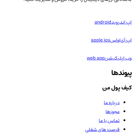
اپ اندروید
android
اپ آی‌او‌اس
apple ios
وب اپلیکیشن
web app
پیوندها
کیف پول من
درباره ما
مجوزها
تماس با ما
فرصت های شغلی