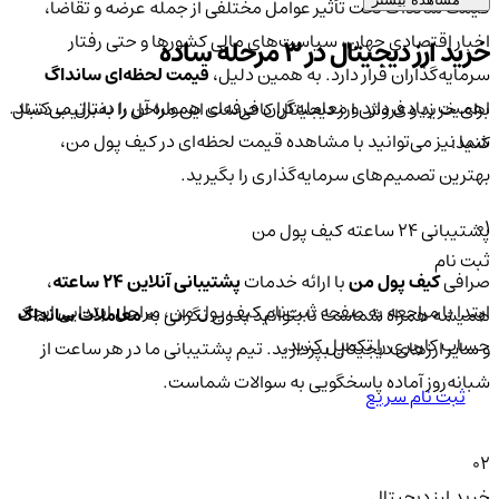
قیمت سانداگ تحت تأثیر عوامل مختلفی از جمله عرضه و تقاضا،
اخبار اقتصادی جهان، سیاست‌های مالی کشورها و حتی رفتار
خرید ارز دیجیتال در 3 مرحله ساده
سرمایه‌گذاران قرار دارد. به همین دلیل،
قیمت لحظه‌ای سانداگ
اهمیت زیادی دارد و معامله‌گران حرفه‌ای همواره آن را دنبال می‌کنند.
برای خرید و فروش ارز دیجیتال کافی‌ست این مراحل را به‌ترتیب دنبال
شما نیز می‌توانید با مشاهده قیمت لحظه‌ای در کیف پول من،
کنید:
بهترین تصمیم‌های سرمایه‌گذاری را بگیرید.
01
پشتیبانی ۲۴ ساعته کیف پول من
ثبت نام
صرافی
کیف پول من
با ارائه خدمات
پشتیبانی آنلاین ۲۴ ساعته
،
ابتدا با مراجعه به صفحه ثبت‌نام کیف‌ پول من، مراحل ابتدایی ایجاد
همیشه همراه شماست تا بتوانید بدون نگرانی به
معاملات سانداگ
حساب کاربری را تکمیل کنید.
و سایر ارزهای دیجیتال بپردازید. تیم پشتیبانی ما در هر ساعت از
شبانه‌روز آماده پاسخگویی به سوالات شماست.
ثبت نام سریع
02
خرید ارز دیجیتال