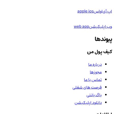
اپ آی‌او‌اس
apple ios
وب اپلیکیشن
web app
پیوندها
کیف پول من
درباره ما
مجوزها
تماس با ما
فرصت های شغلی
باگ بانتی
دانلود اپلیکیشن