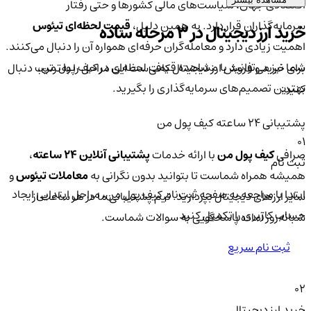
اقتصادی جهان، سیاست‌های مالی کشورها و حتی رفتار
سرمایه‌گذاران قرار دارد. به همین دلیل،
قیمت لحظه‌ای تیئوس
خرید ارز دیجیتال در 3 مرحله ساده
اهمیت زیادی دارد و معامله‌گران حرفه‌ای همواره آن را دنبال می‌کنند.
شما نیز می‌توانید با مشاهده قیمت لحظه‌ای در کیف پول من،
برای خرید و فروش ارز دیجیتال کافی‌ست این مراحل را به‌ترتیب دنبال
بهترین تصمیم‌های سرمایه‌گذاری را بگیرید.
کنید:
پشتیبانی ۲۴ ساعته کیف پول من
01
صرافی
کیف پول من
با ارائه خدمات
پشتیبانی آنلاین ۲۴ ساعته
،
ثبت نام
همیشه همراه شماست تا بتوانید بدون نگرانی به
معاملات تیئوس
و
ابتدا با مراجعه به صفحه ثبت‌نام کیف‌ پول من، مراحل ابتدایی ایجاد
سایر ارزهای دیجیتال بپردازید. تیم پشتیبانی ما در هر ساعت از
حساب کاربری را تکمیل کنید.
شبانه‌روز آماده پاسخگویی به سوالات شماست.
ثبت نام سریع
02
خرید ارز دیجیتال