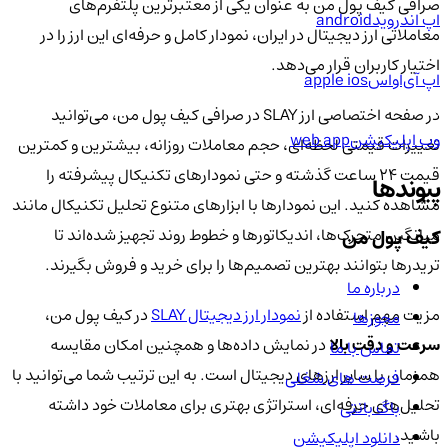
صرافی کیف پول من به عنوان یکی از معتبرترین پلتفرم‌های
اپ اندروید
android
معاملاتی ارز دیجیتال در ایران، نمودار کامل و حرفه‌ای این ارز را در
اختیار کاربران قرار می‌دهد.
اپ آی‌او‌اس
apple ios
در صفحه اختصاصی ارز SLAY در صرافی کیف پول من، می‌توانید
وب اپلیکیشن
web app
تغییرات قیمتی لحظه‌ای، حجم معاملات روزانه، بیشترین و کمترین
قیمت ۲۴ ساعت گذشته و حتی نمودارهای تکنیکال پیشرفته را
پیوندها
مشاهده کنید. این نمودارها با ابزارهای متنوع تحلیل تکنیکال مانند
میانگین متحرک‌ها، اندیکاتورها و خطوط روند تجهیز شده‌اند تا
کیف پول من
تریدرها بتوانند بهترین تصمیم‌ها را برای خرید و فروش بگیرند.
درباره ما
مزیت مهم استفاده از
نمودار ارز دیجیتال SLAY
در کیف پول من،
مجوزها
سرعت و دقت بالا
در نمایش داده‌ها و همچنین امکان مقایسه
تماس با ما
همزمان با سایر ارزهای دیجیتال است. به این ترتیب شما می‌توانید با
فرصت های شغلی
تحلیل‌های حرفه‌ای، استراتژی بهتری برای معاملات خود داشته
باگ بانتی
باشید.
دانلود اپلیکیشن