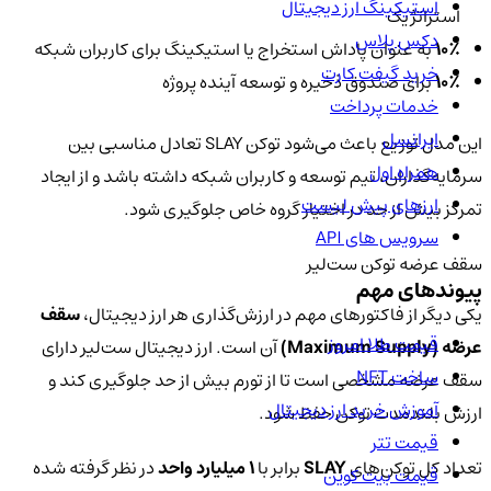
استیکینگ ارز دیجیتال
استراتژیک
دکس پلاس
۱۰٪
به عنوان پاداش استخراج یا استیکینگ برای کاربران شبکه
خرید گیفت کارت
۱۰٪
برای صندوق ذخیره و توسعه آینده پروژه
خدمات پرداخت
ایرانسل
این مدل توزیع باعث می‌شود توکن SLAY تعادل مناسبی بین
همراه اول
سرمایه‌گذاران، تیم توسعه و کاربران شبکه داشته باشد و از ایجاد
ارزهای پیش لیست
تمرکز بیش از حد در اختیار گروه خاص جلوگیری شود.
سرویس های API
سقف عرضه توکن ست‌لیر
پیوندهای مهم
یکی دیگر از فاکتورهای مهم در ارزش‌گذاری هر ارز دیجیتال،
سقف
قیمت طلا امروز
عرضه (Maximum Supply)
آن است. ارز دیجیتال ست‌لیر دارای
ساخت NFT
سقف عرضه مشخصی است تا از تورم بیش از حد جلوگیری کند و
آموزش خرید ارز دیجیتال
ارزش بلندمدت توکن حفظ شود.
قیمت تتر
تعداد کل توکن‌های
SLAY
برابر با
۱ میلیارد واحد
در نظر گرفته شده
قیمت بیت کوین