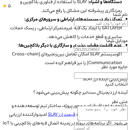
دستگاه‌ها و اشیاء:
SLAY با استفاده از فناوری بلاکچین و
5
رمزنگاری پیشرفته این مشکل را رفع می‌کند.
نام شما
تمرکز زیاد در سیستم‌های ارتباطی و سرورهای مرکزی:
SATLAYER با ایجاد یک لایه غیرمتمرکز ارتباطی، ریسک حملات
سایبری و قطع خدمات را کاهش می‌دهد.
موبایل شما
عدم قابلیت مقیاس‌پذیری و سازگاری با دیگر بلاکچین‌ها:
اکوسیستم SLAY امکان تعامل بین‌زنجیره‌ای (Cross-chain
Communication) را نیز فراهم کرده است.
جایزه مورد نظر
پیش‌بینی آینده ارز SLAY
انتخاب کنید
آینده ارز دیجیتال ست‌لیر چگونه پیش‌بینی می‌شود؟
متن نظر
با توجه به اهداف فناوری‌محور پروژه، ساختار تیم توسعه‌دهنده و
سرعت رشد آن در بازار، آینده
قیمت ارز SLAY
امیدوارکننده ارزیابی
می‌شود. اگر برنامه‌های پروژه در زمینه اتصال لایه‌های بلاکچینی با IoT