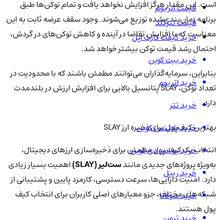
است. این مقدار هرگز افزایش نخواهد یافت و تمام توکن‌ها طبق
قیمت اتریوم
برنامه زمان‌بندی‌شده توزیع می‌شوند. وجود سقف عرضه ثابت به این
قیمت تترگلد
معناست که با افزایش تقاضا در آینده و کاهش توکن‌های در گردش،
خرید گیفت کارت اپل
احتمال رشد قیمت توکن بیشتر خواهد شد.
خرید بیت کوین
بنابراین، سرمایه‌گذاران می‌توانند مطمئن باشند که با محدودیت در
خرید اتریوم
تعداد توکن، SLAY پتانسیل بالایی برای افزایش ارزش در بلندمدت
دارد.
خرید تتر
بهترین کیف‌پول برای ذخیره ارز SLAY
خرید بایننس کوین
انتخاب یک کیف پول مطمئن برای ذخیره‌سازی ارزهای دیجیتال،
خرید یو اس دی کوین
به‌ویژه پروژه‌های جدیدی مانند
ست‌لیر (SLAY)
اهمیت بسیار زیادی
خرید ریپل
دارد. امنیت دارایی‌ها، سرعت دسترسی، کارمزد پایین و پشتیبانی از
شبکه‌های مختلف، جزو معیارهای اصلی کاربران برای انتخاب کیف
خرید سولانا
پول هستند.
خرید ترون