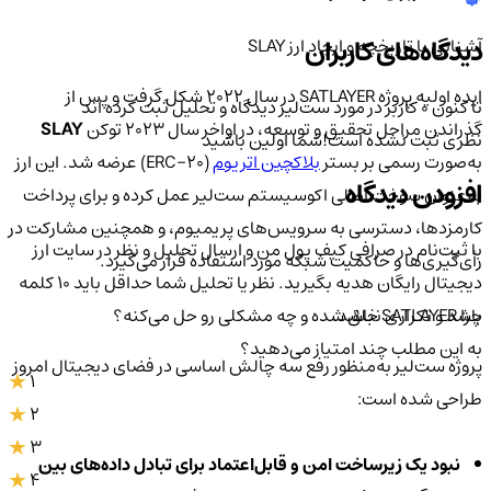
دیدگاه‌های کاربران
آشنایی با تاریخچه و ایجاد ارز SLAY
ایده اولیه پروژه SATLAYER در سال ۲۰۲۲ شکل گرفت و پس از
تا کنون 0 کاربر در مورد
ست‌لیر
دیدگاه و تحلیل ثبت کرده اند
گذراندن مراحل تحقیق و توسعه، در اواخر سال ۲۰۲۳ توکن
SLAY
نظری ثبت نشده است!
شما اولین باشید
به‌صورت رسمی بر بستر
بلاکچین اتریوم
(ERC-20) عرضه شد. این ارز
افزودن دیدگاه
به‌عنوان سوخت اصلی اکوسیستم ست‌لیر عمل کرده و برای پرداخت
کارمزدها، دسترسی به سرویس‌های پریمیوم، و همچنین مشارکت در
با ثبت‌نام در صرافی کیف پول من و ارسال تحلیل و نظر در سایت ارز
رأی‌گیری‌ها و حاکمیت شبکه مورد استفاده قرار می‌گیرد.
دیجیتال رایگان هدیه بگیرید. نظر یا تحلیل شما حداقل باید ۱۰ کلمه
باشد و تکراری نباشد.
چرا SATLAYER خلق شده و چه مشکلی رو حل می‌کنه؟
به این مطلب چند امتیاز می‌دهید؟
پروژه ست‌لیر به‌منظور رفع سه چالش اساسی در فضای دیجیتال امروز
1
طراحی شده است:
2
3
نبود یک زیرساخت امن و قابل‌اعتماد برای تبادل داده‌های بین
4