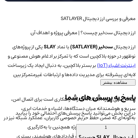
معرفی و بررسی ارز دیجیتال SATLAYER
ارز دیجیتال ست‌لیر چیست؟ | معرفی پروژه و اهداف آن
ارز دیجیتال
ست‌لیر (SATLAYER)
با نماد
SLAY
یکی از پروژه‌های
نوظهور در حوزه بلاکچین است که با تمرکز بر ادغام هوش مصنوعی و
اینترنت اشیاء (IoT)
بر بستر بلاکچین، به دنبال ایجاد یک زیرساخت
لایه‌ای پیشرفته برای مدیریت داده‌ها و ارتباطات غیرمتمرکز بین
دستگاه‌هاست.
مشاهده بیشتر
پاسخ به پرسش های شما
هدف اصلی پروژه SATLAYER ارائه راهکاری است برای اتصال امن،
سریع و هوشمندانه میان دستگاه‌ها، اشیاء و خدمات ابری،
در این بخش می‌توانید پاسخ پرسش‌های احتمالی خود را بیابید
به‌گونه‌ای که ضمن حفظ حریم خصوصی کاربران، عملکرد شبکه نیز در
سطح بالایی باقی بماند. این پروژه همچنین با به‌کارگیری
1
الگوریتم‌های رمزنگاری مدرن و قراردادهای هوشمند، بستری
ارز دیجیتال SLAY چیست؟