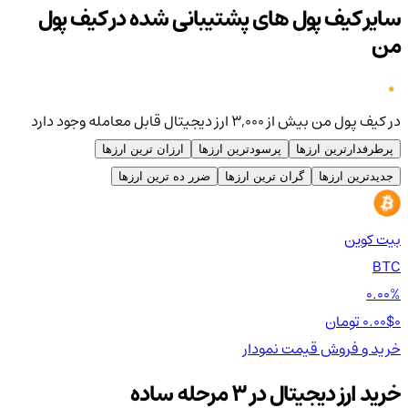
سایر کیف پول های پشتیبانی شده در کیف پول
من
در کیف پول من بیش از ۳,۰۰۰ ارز دیجیتال قابل معامله وجود دارد
پرطرفدارترین ارزها
پرسودترین ارزها
ارزان ترین ارزها
جدیدترین ارزها
گران ترین ارزها
ضرر ده ترین ارزها
بیت کوین
اتر
TH
BTC
00%
0.00%
0 تومان
0.00$
0 تومان
0$
خرید و فروش
قیمت
نمودار
خر
خرید ارز دیجیتال در 3 مرحله ساده