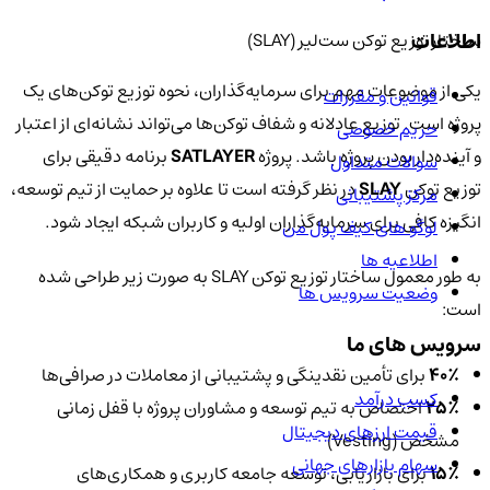
اطلاعات
ساختار توزیع توکن ست‌لیر (SLAY)
یکی از موضوعات مهم برای سرمایه‌گذاران، نحوه توزیع توکن‌های یک
قوانین و مقررات
پروژه است. توزیع عادلانه و شفاف توکن‌ها می‌تواند نشانه‌ای از اعتبار
حریم خصوصی
و آینده‌دار بودن پروژه باشد. پروژه
SATLAYER
برنامه دقیقی برای
سوالات متداول
توزیع توکن
SLAY
در نظر گرفته است تا علاوه بر حمایت از تیم توسعه،
مرکز پشتیبانی
انگیزه کافی برای سرمایه‌گذاران اولیه و کاربران شبکه ایجاد شود.
لوگو های کیف پول من
اطلاعیه ها
به طور معمول ساختار توزیع توکن SLAY به صورت زیر طراحی شده
وضعیت سرویس ها
است:
سرویس های ما
۴۰٪
برای تأمین نقدینگی و پشتیبانی از معاملات در صرافی‌ها
کسب درآمد
۲۵٪
اختصاص به تیم توسعه و مشاوران پروژه با قفل زمانی
قیمت ارزهای دیجیتال
مشخص (Vesting)
سهام بازارهای جهانی
۱۵٪
برای بازاریابی، توسعه جامعه کاربری و همکاری‌های