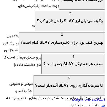
مناسب برای توسعه‌دهندگان جهت ساخت اپلیکیشن‌های
غیرمتمرکز فراهم کرده است.
2
چگونه می‌توان ارز SLAY را خریداری کرد؟
بررسی کامل پروژه ست‌لیر و تیم توسعه‌دهنده آن
تیم توسعه‌دهنده پروژه SLAY متشکل از متخصصان حوزه بلاکچین،
3
امنیت سایبری و هوش مصنوعی است که تجربه فعالیت در پروژه‌های
بهترین کیف پول برای ذخیره‌سازی SLAY کدام است؟
بین‌المللی همچون Chainlink، Polkadot و IOTA را دارند. تمرکز این
تیم بر توسعه یک پلتفرم ماژولار، مقیاس‌پذیر و چندزنجیره‌ای است که
4
بتواند تعامل بین زنجیره‌ای و اتصال به لایه‌های مختلف داده را
سقف عرضه توکن SLAY چقدر است؟
به‌صورت ایمن و سریع فراهم کند.
5
این پروژه با برگزاری چندین مرحله عرضه اولیه خصوصی و عمومی
آیا سرمایه‌گذاری روی SLAY آینده‌دار است؟
توانسته حمایت سرمایه‌گذاران قابل توجهی را نیز جذب کند و
برنامه‌ریزی دقیقی برای لیست شدن در صرافی‌های معتبر و توسعه
مشاهده همه سوالات
جامعه کاربران خود دارد.