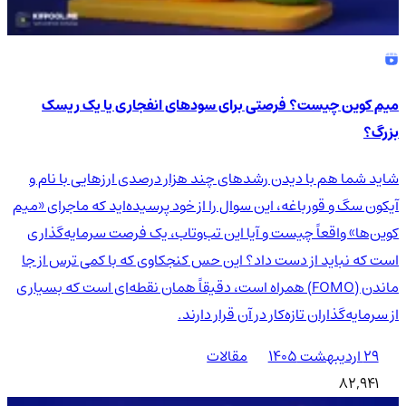
میم کوین چیست؟ فرصتی برای سودهای انفجاری یا یک ریسک
بزرگ؟
شاید شما هم با دیدن رشدهای چند هزار درصدی ارزهایی با نام و
آیکون سگ و قورباغه، این سوال را از خود پرسیده‌اید که ماجرای «میم
کوین‌ها» واقعاً چیست و آیا این تب‌وتاب، یک فرصت سرمایه‌گذاری
است که نباید از دست داد؟ این حس کنجکاوی که با کمی ترس از جا
ماندن (FOMO) همراه است، دقیقاً همان نقطه‌ای است که بسیاری
از سرمایه‌گذاران تازه‌کار در آن قرار دارند.
۲۹ اردیبهشت ۱۴۰۵
مقالات
82,941