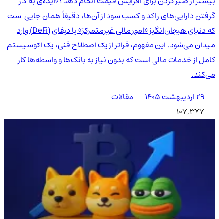
بیشتر از صبر کردن برای افزایش قیمت انجام دهد؟»ایده‌ی به کار
گرفتن دارایی‌های راکد و کسب سود از آن‌ها، دقیقاً همان جایی است
که دنیای هیجان‌انگیز «امور مالی غیرمتمرکز» یا دیفای (DeFi) وارد
میدان می‌شود. این مفهوم، فراتر از یک اصطلاح فنی، یک اکوسیستم
کامل از خدمات مالی است که بدون نیاز به بانک‌ها و واسطه‌ها کار
می‌کند.
۲۹ اردیبهشت ۱۴۰۵
مقالات
107,377