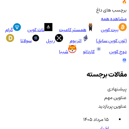
برچسب های داغ
مشاهده همه
بیت کوین
همستر کامبت
نات کوین
گرام
(تون کوین سابق)
اتریوم
ریپل
سولانا
دوج کوین
کاردانو
شیبا
مقالات برجسته
پیشنهادی
عناوین مهم
عناوین پربازدید
۱۵ مرداد ۱۴۰۵
اخبار