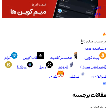
اخبار
1996
برچسب های داغ
مشاهده همه
بیت کوین
همستر کامبت
نات کوین
گرام
(تون کوین سابق)
اتریوم
ریپل
سولانا
دوج کوین
کاردانو
شیبا
مقالات برجسته
پیشنهادی