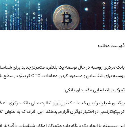
فهرست مطلب
روسیه برای شناسایی و مسدود کردن معاملات OTC کریپتو در سطح بانک‌ها شناخته می‌شود.
تمرکز بر شناسایی مفسدان بانکی
بوگدان شبلیا، رئیس خدمات کنترل ارز و نظارت مالی بانک مرکزی، اعل
کریپتوکارنسی در اختیار دیگران قرار می‌دهند. این افراد، که به عنوان "Droppers" یا "Mules" شناخته می‌شوند، معمولاً با سایت‌های غیرقانونی، قمار آنلاین و فروشگاه‌های مواد مخدر مرتبط هستند.
این سیستم با ایجاد یک پایگاه داده متمرکز، امکان شناسایی دقیق‌تر ا