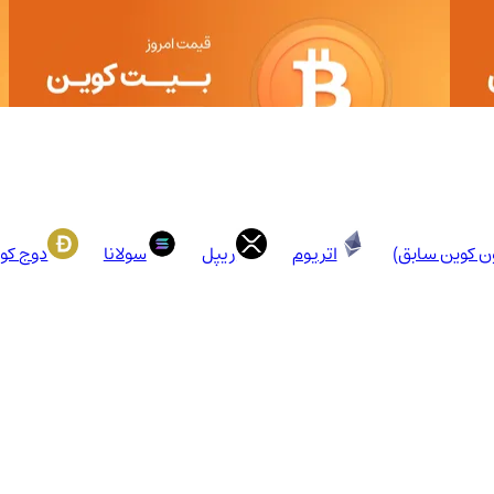
ون کوین سابق)
اتریوم
ریپل
سولانا
دوج کو