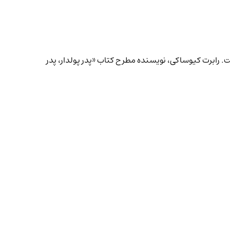
ون گمانه‌زنی‌های نزولی قرار گرفته است. رابرت کیوساکی، نویسنده مطرح کتاب «پدر پولدار، پدر