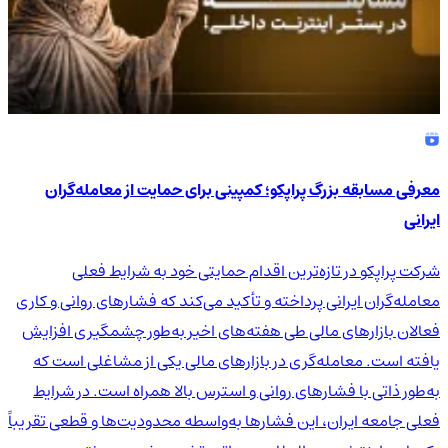
معرفی مسابقه بزرگ پراپکو؛ کمپینی برای حمایت از معامله‌گران
ایرانی
شرکت پراپکو در تازه‌ترین اقدام حمایتی خود به شرایط فعلی
معامله‌گران ایرانی پرداخته و تأکید می‌کند که فشارهای روانی و کاری
فعالان بازارهای مالی طی هفته‌های اخیر به‌طور چشمگیری افزایش
یافته است. معامله‌گری در بازارهای مالی یکی از مشاغلی است که
به‌طور ذاتی با فشارهای روانی و استرس بالا همراه است. در شرایط
فعلی جامعه ایران، این فشارها به‌واسطه محدودیت‌ها و قطعی تقریباً