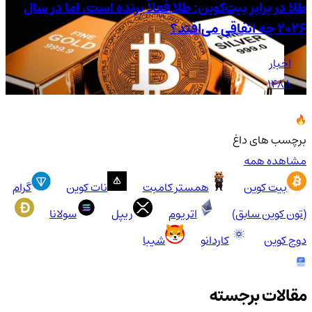
طلا در برابر بیت‌کوین: طلا فعلاً برنده است، اما در سال
تح
۲۰۲۶ چه اتفاقی می‌افتد؟
اس
اخبار
1488
برچسب های داغ
مشاهده همه
بیت کوین
همستر کامبت
نات کوین
گرام
(تون کوین سابق)
اتریوم
ریپل
سولانا
دوج کوین
کاردانو
شیبا
مقالات برجسته