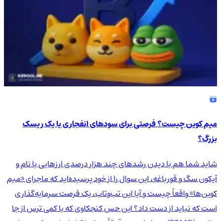
میم کوین چیست؟ فرصتی برای سودهای انفجاری یا یک ریسک
بزرگ؟
شاید شما هم با دیدن رشدهای چند هزار درصدی ارزهایی با نام و
آیکون سگ و قورباغه، این سوال را از خود پرسیده‌اید که ماجرای «میم
کوین‌ها» واقعاً چیست و آیا این تب‌وتاب، یک فرصت سرمایه‌گذاری
است که نباید از دست داد؟ این حس کنجکاوی که با کمی ترس از جا