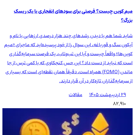
میم کوین چیست؟ فرصتی برای سودهای انفجاری یا یک ریسک
بزرگ؟
شاید شما هم با دیدن رشدهای چند هزار درصدی ارزهایی با نام و
آیکون سگ و قورباغه، این سوال را از خود پرسیده‌اید که ماجرای «میم
کوین‌ها» واقعاً چیست و آیا این تب‌وتاب، یک فرصت سرمایه‌گذاری
است که نباید از دست داد؟ این حس کنجکاوی که با کمی ترس از جا
ماندن (FOMO) همراه است، دقیقاً همان نقطه‌ای است که بسیاری
از سرمایه‌گذاران تازه‌کار در آن قرار دارند.
۲۹ اردیبهشت ۱۴۰۵
مقالات
82,910