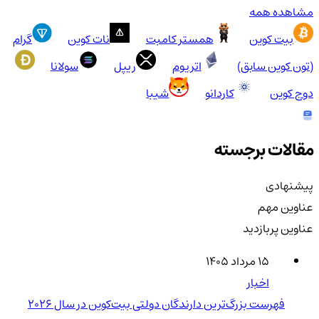
مشاهده همه
بیت کوین
همستر کامبت
نات کوین
گرام
(تون کوین سابق)
اتریوم
ریپل
سولانا
دوج کوین
کاردانو
شیبا
مقالات برجسته
پیشنهادی
عناوین مهم
عناوین پربازدید
۱۵ مرداد ۱۴۰۵
اخبار
فهرست بزرگ‌ترین دارندگان دولتی بیت‌کوین در سال 2026