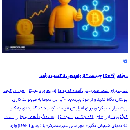
دیفای (DeFi) چیست؟ از وام‌دهی تا کسب درآمد
شاید برای شما هم پیش آمده که به دارایی‌های دیجیتال خود در کیف
پولتان نگاه کنید و از خود بپرسید: «آیا این سرمایه می‌تواند کاری
بیشتر از صبر کردن برای افزایش قیمت انجام دهد؟»ایده‌ی به کار
گرفتن دارایی‌های راکد و کسب سود از آن‌ها، دقیقاً همان جایی است
که دنیای هیجان‌انگیز «امور مالی غیرمتمرکز» یا دیفای (DeFi) وارد