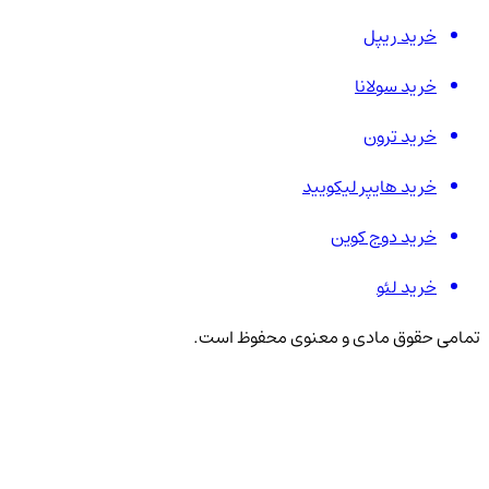
خرید ریپل
خرید سولانا
خرید ترون
خرید هایپر لیکویید
خرید دوج کوین
خرید لئو
تمامی حقوق مادی و معنوی محفوظ است.