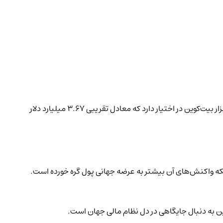
شرکت بیت‌وایز نیز اکنون در عمل به این باور پایبند است. تحت مدیریت هورسلی، صندوق ETF بیت‌کوین این شرکت (BITB) اکنون بیش از ۳۹ هزار بیت‌کوین در اختیار دارد که معادل تقریبی ۳.۶۷ میلیارد دلار
بلکه واکنش‌های آن بیشتر به عرضه جهانی پول گره خورده است.