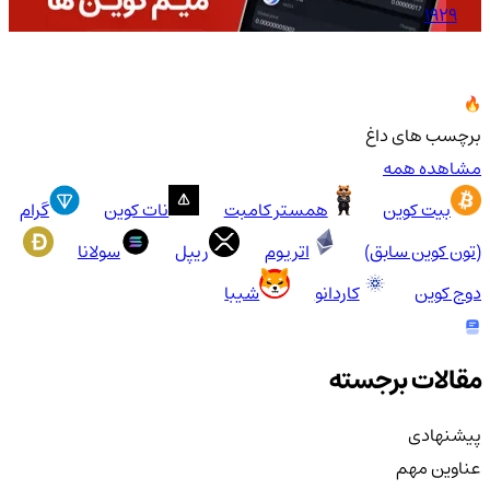
1929
برچسب های داغ
مشاهده همه
بیت کوین
همستر کامبت
نات کوین
گرام
(تون کوین سابق)
اتریوم
ریپل
سولانا
دوج کوین
کاردانو
شیبا
مقالات برجسته
پیشنهادی
عناوین مهم