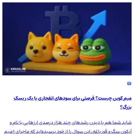
میم کوین چیست؟ فرصتی برای سودهای انفجاری یا یک ریسک
بزرگ؟
شاید شما هم با دیدن رشدهای چند هزار درصدی ارزهایی با نام و
آیکون سگ و قورباغه، این سوال را از خود پرسیده‌اید که ماجرای «میم