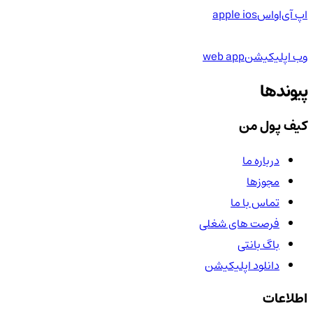
اپ آی‌او‌اس
apple ios
وب اپلیکیشن
web app
پیوندها
کیف پول من
درباره ما
مجوزها
تماس با ما
فرصت های شغلی
باگ بانتی
دانلود اپلیکیشن
اطلاعات