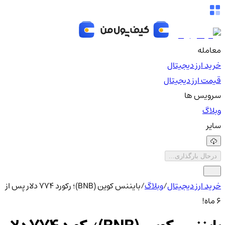
معامله
خرید ارز دیجیتال
قیمت ارز دیجیتال
سرویس ها
وبلاگ
سایر
درحال بارگذاری...
خرید ارز دیجیتال
/
وبلاگ
/
بایننس کوین (BNB)؛ رکورد 774 دلار پس از
6 ماه!