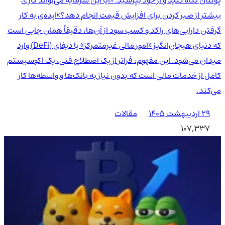
پولتان نگاه کنید و از خود بپرسید: «آیا این سرمایه می‌تواند کاری
بیشتر از صبر کردن برای افزایش قیمت انجام دهد؟»ایده‌ی به کار
گرفتن دارایی‌های راکد و کسب سود از آن‌ها، دقیقاً همان جایی است
که دنیای هیجان‌انگیز «امور مالی غیرمتمرکز» یا دیفای (DeFi) وارد
میدان می‌شود. این مفهوم، فراتر از یک اصطلاح فنی، یک اکوسیستم
کامل از خدمات مالی است که بدون نیاز به بانک‌ها و واسطه‌ها کار
می‌کند.
۲۹ اردیبهشت ۱۴۰۵
مقالات
107,337