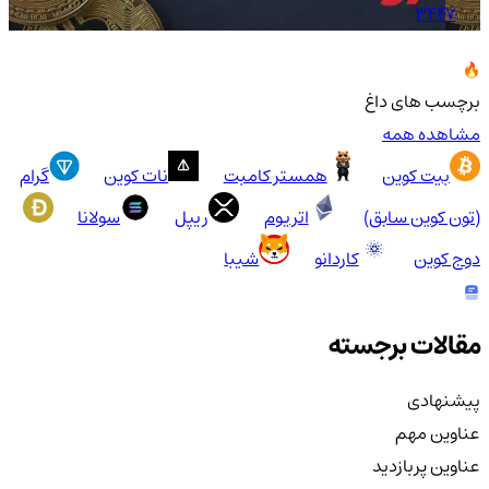
3447
برچسب های داغ
مشاهده همه
بیت کوین
همستر کامبت
نات کوین
گرام
(تون کوین سابق)
اتریوم
ریپل
سولانا
دوج کوین
کاردانو
شیبا
مقالات برجسته
پیشنهادی
عناوین مهم
عناوین پربازدید