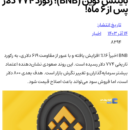
بایننس کوین (BNB)؛ رکورد 774 دلار
پس از 6 ماه!
تاریخ انتشار:
۱۴ آذر ۱۴۰۳
اخبار
8294
BNB اخیراً 16% افزایش یافته و با عبور از مقاومت 619 دلاری، به رکورد
تاریخی 774 دلار رسیده است. این روند صعودی نشان‌دهنده اعتماد
بیشتر سرمایه‌گذاران و تغییر نگرش بازار است. هدف بعدی 800 دلار
است، اما فروش سود می‌تواند باعث اصلاح قیمت شود.