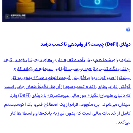
دیفای (DeFi) چیست؟ از وام‌دهی تا کسب درآمد
شاید برای شما هم پیش آمده که به دارایی‌های دیجیتال خود در کیف
پولتان نگاه کنید و از خود بپرسید: «آیا این سرمایه می‌تواند کاری
بیشتر از صبر کردن برای افزایش قیمت انجام دهد؟»ایده‌ی به کار
گرفتن دارایی‌های راکد و کسب سود از آن‌ها، دقیقاً همان جایی است
که دنیای هیجان‌انگیز «امور مالی غیرمتمرکز» یا دیفای (DeFi) وارد
میدان می‌شود. این مفهوم، فراتر از یک اصطلاح فنی، یک اکوسیستم
کامل از خدمات مالی است که بدون نیاز به بانک‌ها و واسطه‌ها کار
می‌کند.