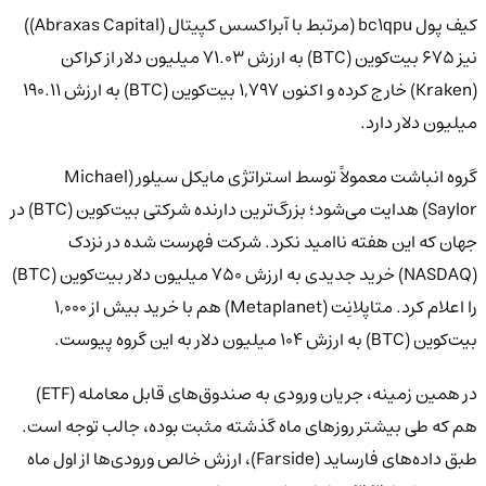
کیف پول bc1qpu (مرتبط با آبراکسس کپیتال (Abraxas Capital))
نیز ۶۷۵ بیت‌کوین (BTC) به ارزش ۷۱.۰۳ میلیون دلار از کراکن
(Kraken) خارج کرده و اکنون ۱,۷۹۷ بیت‌کوین (BTC) به ارزش ۱۹۰.۱۱
میلیون دلار دارد.
گروه انباشت معمولاً توسط استراتژی مایکل سیلور (Michael
Saylor) هدایت می‌شود؛ بزرگ‌ترین دارنده شرکتی بیت‌کوین (BTC) در
جهان که این هفته ناامید نکرد. شرکت فهرست شده در نزدک
(NASDAQ) خرید جدیدی به ارزش ۷۵۰ میلیون دلار بیت‌کوین (BTC)
را اعلام کرد. متاپلانِت (Metaplanet) هم با خرید بیش از ۱,۰۰۰
بیت‌کوین (BTC) به ارزش ۱۰۴ میلیون دلار به این گروه پیوست.
در همین زمینه، جریان ورودی به صندوق‌های قابل معامله (ETF)
هم که طی بیشتر روزهای ماه گذشته مثبت بوده، جالب توجه است.
طبق داده‌های فارساید (Farside)، ارزش خالص ورودی‌ها از اول ماه