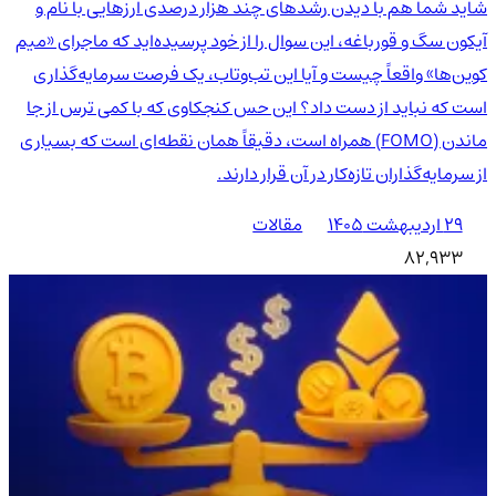
شاید شما هم با دیدن رشدهای چند هزار درصدی ارزهایی با نام و
آیکون سگ و قورباغه، این سوال را از خود پرسیده‌اید که ماجرای «میم
کوین‌ها» واقعاً چیست و آیا این تب‌وتاب، یک فرصت سرمایه‌گذاری
است که نباید از دست داد؟ این حس کنجکاوی که با کمی ترس از جا
ماندن (FOMO) همراه است، دقیقاً همان نقطه‌ای است که بسیاری
از سرمایه‌گذاران تازه‌کار در آن قرار دارند.
۲۹ اردیبهشت ۱۴۰۵
مقالات
82,933