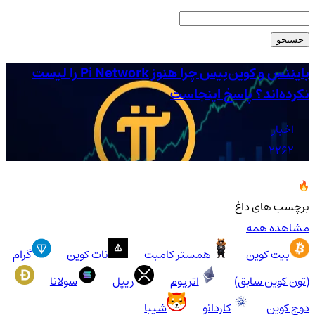
جستجو
بایننس و کوین‌بیس چرا هنوز Pi Network را لیست
شر
نکرده‌اند؟ پاسخ اینجاست
شا
اخبار
2262
برچسب های داغ
مشاهده همه
بیت کوین
همستر کامبت
نات کوین
گرام
(تون کوین سابق)
اتریوم
ریپل
سولانا
دوج کوین
کاردانو
شیبا