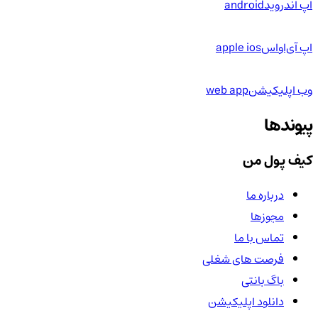
اپ اندروید
android
اپ آی‌او‌اس
apple ios
وب اپلیکیشن
web app
پیوندها
کیف پول من
درباره ما
مجوزها
تماس با ما
فرصت های شغلی
باگ بانتی
دانلود اپلیکیشن