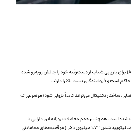
بازار در روز ۶ جولای با احساساتی متفاوت آغاز شد و نمودارهای سبز و قرمز در میان دارایی‌های مختلف مشاهده شدند. در این میان، کاردانو (ADA) برای بازیابی شتاب از دست‌رفته خود با چالش روبه‌رو شده
فعلی، ساختار تکنیکال می‌تواند کاملاً نزولی شود؛ موضوعی که
ش، قیمت کاردانو بالاتر از کف روزانه خود در محدوده ۰.۱۸۵۵ دلار قرار دارد و سقف روزانه آن نیز در محدوده ۰.۱۹۳۳ دلار ثبت شده است. همچنین حجم معاملات روزانه این دارایی با
کاهش ۴۳.۱۵ درصدی به ۴۹۰.۵۱ میلیون دلار رسیده است. در همین حال، داده‌های CoinGlass نشان می‌دهد که طی این مدت، بازار ADA شاهد لیکویید شدن ۱.۷۲ میلیون دلار از موقعیت‌های معاملاتی