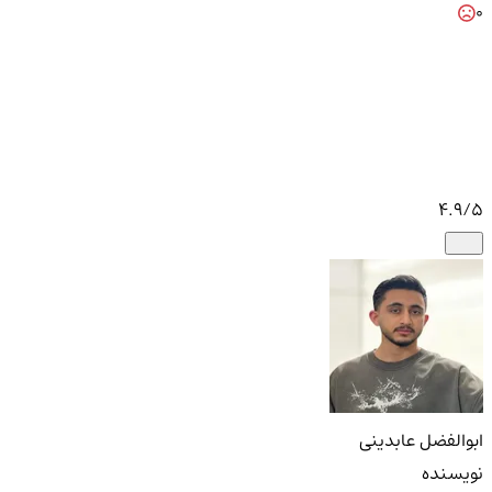
0
4.9
/5
ابوالفضل عابدینی
نویسنده