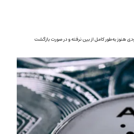
ی سطح ۰.۱۸ دلار قرار دارد. شاخص‌های MACD و RSI نشان می‌دهند روند صعودی هنوز به‌طور کامل از بین نرفته و در صورت بازگشت