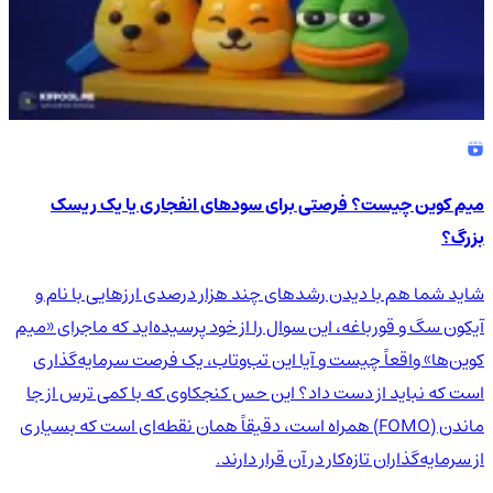
میم کوین چیست؟ فرصتی برای سودهای انفجاری یا یک ریسک
بزرگ؟
شاید شما هم با دیدن رشدهای چند هزار درصدی ارزهایی با نام و
آیکون سگ و قورباغه، این سوال را از خود پرسیده‌اید که ماجرای «میم
کوین‌ها» واقعاً چیست و آیا این تب‌وتاب، یک فرصت سرمایه‌گذاری
است که نباید از دست داد؟ این حس کنجکاوی که با کمی ترس از جا
ماندن (FOMO) همراه است، دقیقاً همان نقطه‌ای است که بسیاری
از سرمایه‌گذاران تازه‌کار در آن قرار دارند.