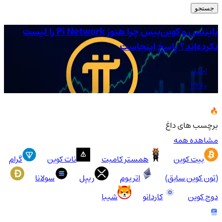
جستجو
بایننس و کوین‌بیس چرا هنوز Pi Network را لیست
شر
نکرده‌اند؟ پاسخ اینجاست
شا
اخبار
2260
برچسب های داغ
مشاهده همه
بیت کوین
همستر کامبت
نات کوین
گرام
(تون کوین سابق)
اتریوم
ریپل
سولانا
دوج کوین
کاردانو
شیبا