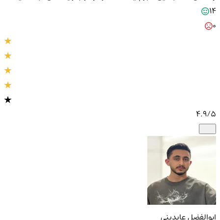
14
0
4.9
/5
ابوالفضل عابدینی