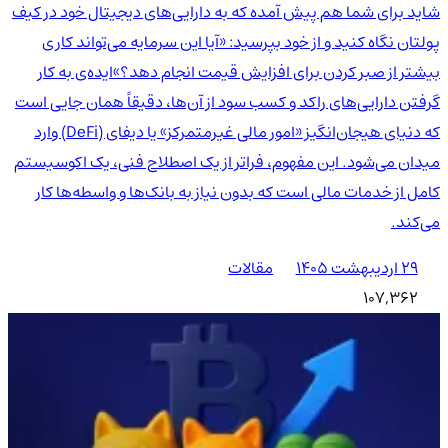
شاید برای شما هم پیش آمده که به دارایی‌های دیجیتال خود در کیف
پولتان نگاه کنید و از خود بپرسید: «آیا این سرمایه می‌تواند کاری
بیشتر از صبر کردن برای افزایش قیمت انجام دهد؟»ایده‌ی به کار
گرفتن دارایی‌های راکد و کسب سود از آن‌ها، دقیقاً همان جایی است
که دنیای هیجان‌انگیز «امور مالی غیرمتمرکز» یا دیفای (DeFi) وارد
میدان می‌شود. این مفهوم، فراتر از یک اصطلاح فنی، یک اکوسیستم
کامل از خدمات مالی است که بدون نیاز به بانک‌ها و واسطه‌ها کار
می‌کند.
۲۹ اردیبهشت ۱۴۰۵
مقالات
107,362