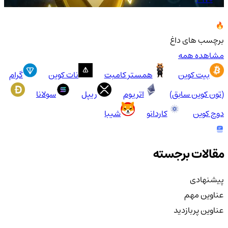
برچسب های داغ
مشاهده همه
بیت کوین
همستر کامبت
نات کوین
گرام
(تون کوین سابق)
اتریوم
ریپل
سولانا
دوج کوین
کاردانو
شیبا
مقالات برجسته
پیشنهادی
عناوین مهم
عناوین پربازدید