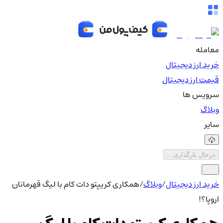
معامله
خرید ارز دیجیتال
قیمت ارز دیجیتال
سرویس ها
وبلاگ
سایر
درحال بارگذاری...
خرید ارز دیجیتال
/
وبلاگ
/
همکاری کریپتو دات کام با لیگ قهرمانان
اروپا؟!