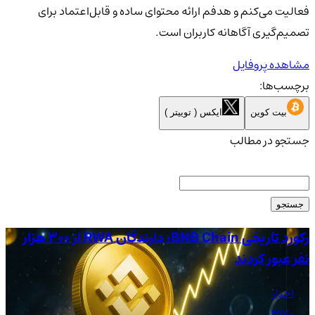
فعالیت می‌کنم و هدفم ارائه محتوای ساده و قابل‌اعتماد برای
تصمیم‌گیری آگاهانه کاربران است.
مشاهده پروفایل
برچسب‌ها:
بیت کوین
ایکس ( توییتر )
جستجو در مطالب
جستجو
رکورد تاریخی BNB Chain؛ دارندگان RWA از ۳۰۰ هزار
نفر عبور کردند
عب
اخبار
3170