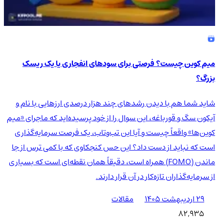
میم کوین چیست؟ فرصتی برای سودهای انفجاری یا یک ریسک
بزرگ؟
شاید شما هم با دیدن رشدهای چند هزار درصدی ارزهایی با نام و
آیکون سگ و قورباغه، این سوال را از خود پرسیده‌اید که ماجرای «میم
کوین‌ها» واقعاً چیست و آیا این تب‌وتاب، یک فرصت سرمایه‌گذاری
است که نباید از دست داد؟ این حس کنجکاوی که با کمی ترس از جا
ماندن (FOMO) همراه است، دقیقاً همان نقطه‌ای است که بسیاری
از سرمایه‌گذاران تازه‌کار در آن قرار دارند.
۲۹ اردیبهشت ۱۴۰۵
مقالات
82,935