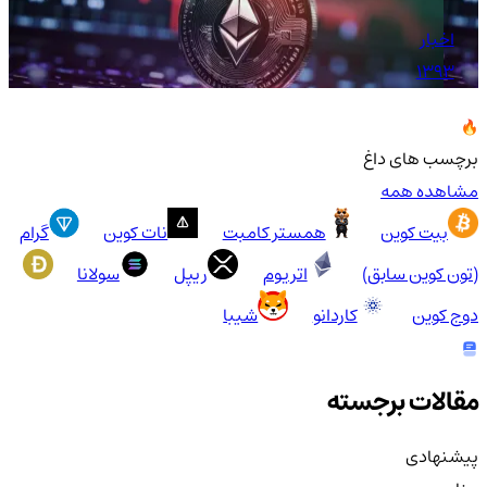
اخبار
1393
برچسب های داغ
مشاهده همه
بیت کوین
همستر کامبت
نات کوین
گرام
(تون کوین سابق)
اتریوم
ریپل
سولانا
دوج کوین
کاردانو
شیبا
مقالات برجسته
پیشنهادی