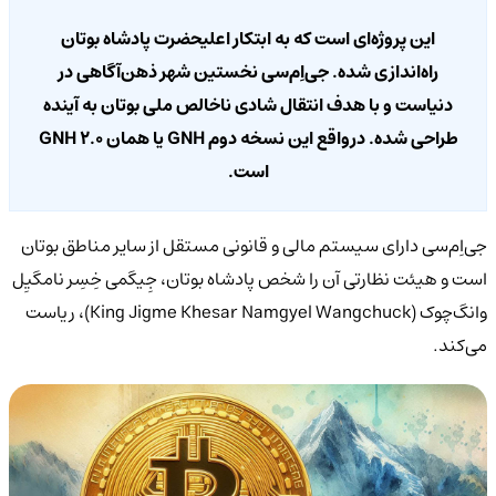
این پروژه‌ای است که به ابتکار اعلیحضرت پادشاه بوتان
راه‌اندازی شده. جی‌اِم‌سی نخستین شهر ذهن‌آگاهی در
دنیاست و با هدف انتقال شادی ناخالص ملی بوتان به آینده
طراحی شده. درواقع این نسخه دوم GNH یا همان GNH 2.0
است.
جی‌اِم‌سی دارای سیستم مالی و قانونی مستقل از سایر مناطق بوتان
است و هیئت نظارتی آن را شخص پادشاه بوتان، جِیگمی خِسِر نامگیِل
وانگ‌چوک (King Jigme Khesar Namgyel Wangchuck)، ریاست
می‌کند.