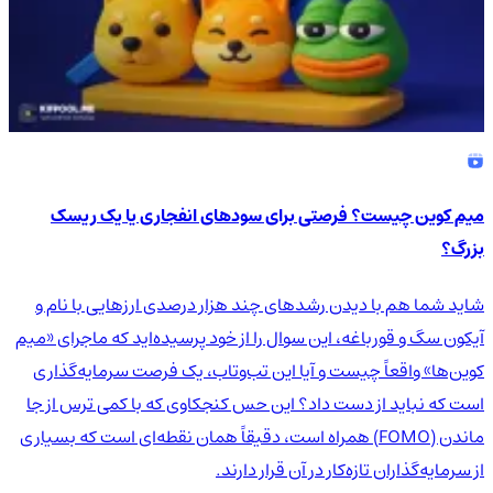
میم کوین چیست؟ فرصتی برای سودهای انفجاری یا یک ریسک
بزرگ؟
شاید شما هم با دیدن رشدهای چند هزار درصدی ارزهایی با نام و
آیکون سگ و قورباغه، این سوال را از خود پرسیده‌اید که ماجرای «میم
کوین‌ها» واقعاً چیست و آیا این تب‌وتاب، یک فرصت سرمایه‌گذاری
است که نباید از دست داد؟ این حس کنجکاوی که با کمی ترس از جا
ماندن (FOMO) همراه است، دقیقاً همان نقطه‌ای است که بسیاری
از سرمایه‌گذاران تازه‌کار در آن قرار دارند.