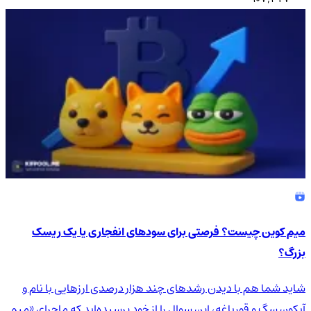
میم کوین چیست؟ فرصتی برای سودهای انفجاری یا یک ریسک
بزرگ؟
شاید شما هم با دیدن رشدهای چند هزار درصدی ارزهایی با نام و
آیکون سگ و قورباغه، این سوال را از خود پرسیده‌اید که ماجرای «میم