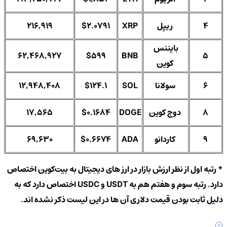
4
ریپل
XRP
$2.0791
216,919
بایننس
62,468,927
$599
BNB
5
کوین
6
سولانا
SOL
$124.1
12,948,408
8
دوج‌ کوین
DOGE
$0.1684
17,565
9
کاردانو
ADA
$0.6674
69,630
* رتبه اول از نظر ارزش بازار در ارز های دیجیتال به بیت‌کوین اختصاص
دارد. رتبه سوم و هفتم هم به USDT و USDC اختصاص دارد که به
دلیل ثابت بودن قیمت دلاری آن ها در این لیست ذکر نشده اند.