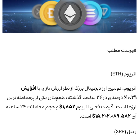
فهرست مطلب
اتریوم (ETH)
اتریوم، دومین ارز دیجیتال بزرگ از نظر ارزش بازار، با
افزایش
0.31%
درصدی در 24 ساعت گذشته، همچنان یکی از پرمعامله‌ترین
ارزها است. قیمت فعلی اتریوم
1,852$
و حجم معاملات 24 ساعته
آن
15,202,089,582$
است.
ریپل (XRP)