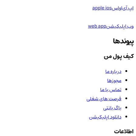
اپ آی‌او‌اس
apple ios
وب اپلیکیشن
web app
پیوندها
کیف پول من
درباره ما
مجوزها
تماس با ما
فرصت های شغلی
باگ بانتی
دانلود اپلیکیشن
اطلاعات