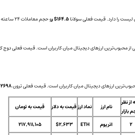
164.5$ ر
و حجم معاملات 24 ساعته آن
.2698$
 از نظر
نام ارز
نماد ارز
قیمت به دلار
قیمت به تومان
 بازار
2
اتریوم
ETH
$2,633
217,911,105