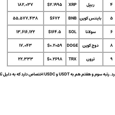
4
ریپل
XRP
$2.1995
182,037
5
بایننس کوین
BNB
$672
55,577,438
6
سولانا
SOL
$164.5
13,616,122
8
دوج‌ کوین
DOGE
$0.2059
17,043
9
ترون
TRX
$0.2698
22,333
ثابت بودن قیمت دلاری آن ها در این لیست ذکر نشده اند.