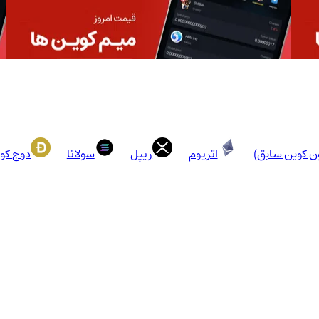
ون کوین سابق)
اتریوم
ریپل
سولانا
دوج کو