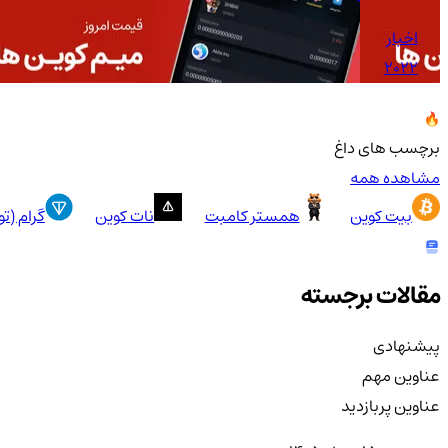
اخبار
2022
برچسب های داغ
مشاهده همه
بیت کوین
همستر کامبت
نات کوین
گرام (ت
مقالات برجسته
پیشنهادی
عناوین مهم
عناوین پربازدید