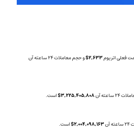
2,633$
و حجم معاملات 24 ساعته آن
2 ساعته آن
3,225,405,808$
است.
 آن
2,004,098,163$
است.