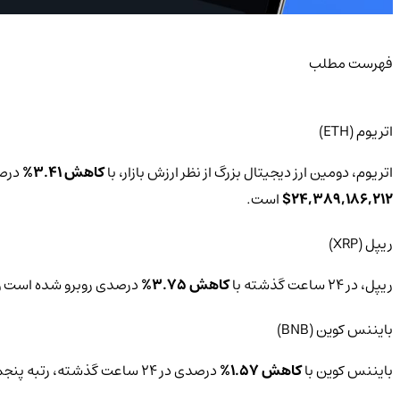
فهرست مطلب
اتریوم (ETH)
اتریوم، دومین ارز دیجیتال بزرگ از نظر ارزش بازار، با
کاهش 3.41%
درصدی در 24 ساعت گذشته، همچنا
24,389,186,212$
است.
ریپل (XRP)
ریپل، در 24 ساعت گذشته با
کاهش 3.75%
درصدی روبرو شده است و 
بایننس کوین (BNB)
بایننس کوین با
کاهش 1.57%
درصدی در 24 ساعت گذشته، رتبه پنجم در این لیست را دارد.‌ قیمت فعلی بایننس کوین