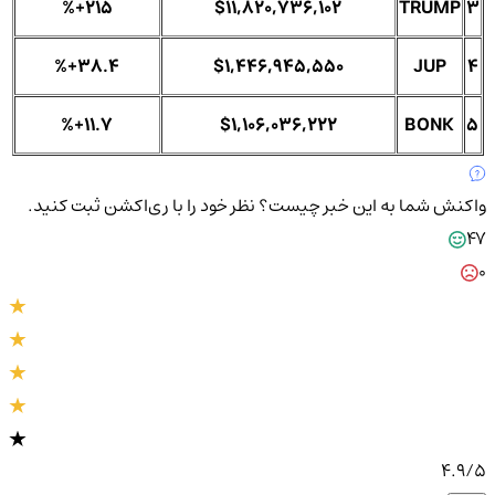
%+215
$11,820,736,102
TRUMP
3
%+38.4
$1,446,945,550
JUP
4
%+11.7
$1,106,036,222
BONK
5
واکنش شما به این خبر چیست؟
نظر خود را با ری‌اکشن ثبت کنید.
47
0
4.9
/5