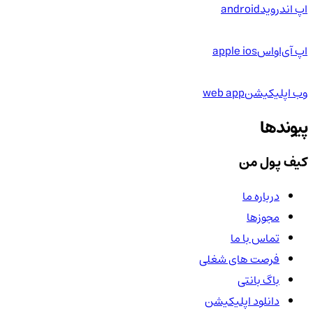
اپ اندروید
android
اپ آی‌او‌اس
apple ios
وب اپلیکیشن
web app
پیوندها
کیف پول من
درباره ما
مجوزها
تماس با ما
فرصت های شغلی
باگ بانتی
دانلود اپلیکیشن