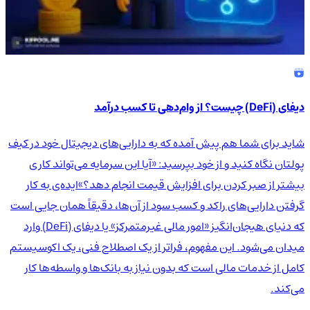
دیفای (DeFi) چیست؟ از وام‌دهی تا کسب درآمد
شاید برای شما هم پیش آمده که به دارایی‌های دیجیتال خود در کیف
پولتان نگاه کنید و از خود بپرسید: «آیا این سرمایه می‌تواند کاری
بیشتر از صبر کردن برای افزایش قیمت انجام دهد؟»ایده‌ی به کار
گرفتن دارایی‌های راکد و کسب سود از آن‌ها، دقیقاً همان جایی است
که دنیای هیجان‌انگیز «امور مالی غیرمتمرکز» یا دیفای (DeFi) وارد
میدان می‌شود. این مفهوم، فراتر از یک اصطلاح فنی، یک اکوسیستم
کامل از خدمات مالی است که بدون نیاز به بانک‌ها و واسطه‌ها کار
می‌کند.