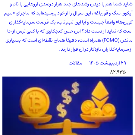
شاید شما هم با دیدن رشدهای چند هزار درصدی ارزهایی با نام و
آیکون سگ و قورباغه، این سوال را از خود پرسیده‌اید که ماجرای «میم
کوین‌ها» واقعاً چیست و آیا این تب‌وتاب، یک فرصت سرمایه‌گذاری
است که نباید از دست داد؟ این حس کنجکاوی که با کمی ترس از جا
ماندن (FOMO) همراه است، دقیقاً همان نقطه‌ای است که بسیاری
از سرمایه‌گذاران تازه‌کار در آن قرار دارند.
۲۹ اردیبهشت ۱۴۰۵
مقالات
82,935