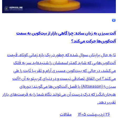
آلت سیزن به زبان ساده: چرا گاهی بازار از بیت‌کوین به سمت
آلت‌کوین‌ها حرکت می‌کند؟
تا به حال برایتان سوال شده که چطور در یک بازه زمانی کوتاه، قیمت
آلت‌کوین‌هایی که شاید کمتر اسمشان را شنیده‌اید سر به فلک
می‌کشد، در حالی که بیت‌کوین مسیری آرام و تقریبا ثابت را طی
می‌کند؟ این اتفاق تصادفی نیست و در دنیای کریپتو به آن «آلت
سیزن» (Altseason) یا فصل آلت‌کوین‌ها می‌گویند؛ دوره‌ای
هیجان‌انگیز که درک درست آن می‌تواند نگاه شما را به فرصت‌های بازار
تغییر دهد.
۲۶ اردیبهشت ۱۴۰۵
مقالات