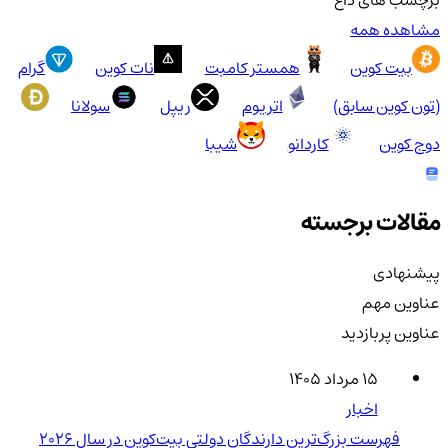
مشاهده همه
بیت کوین
همستر کامبت
نات کوین
گرام
(تون کوین سابق)
اتریوم
ریپل
سولانا
دوج کوین
کاردانو
شیبا
مقالات برجسته
پیشنهادی
عناوین مهم
عناوین پربازدید
۱۵ مرداد ۱۴۰۵
اخبار
فهرست بزرگ‌ترین دارندگان دولتی بیت‌کوین در سال 2026