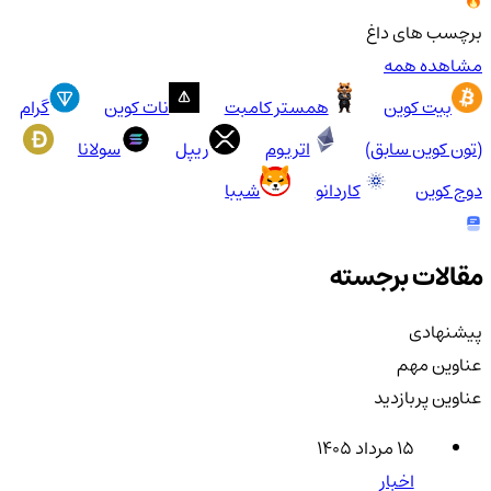
برچسب های داغ
مشاهده همه
بیت کوین
همستر کامبت
نات کوین
گرام
(تون کوین سابق)
اتریوم
ریپل
سولانا
دوج کوین
کاردانو
شیبا
مقالات برجسته
پیشنهادی
عناوین مهم
عناوین پربازدید
۱۵ مرداد ۱۴۰۵
اخبار