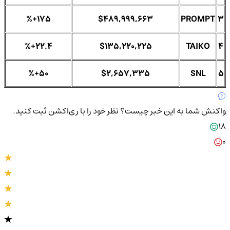
%+175
$489,999,663
PROMPT
3
%+22.4
$135,220,225
TAIKO
4
%+50
$2,657,335
SNL
5
واکنش شما به این خبر چیست؟
نظر خود را با ری‌اکشن ثبت کنید.
18
0