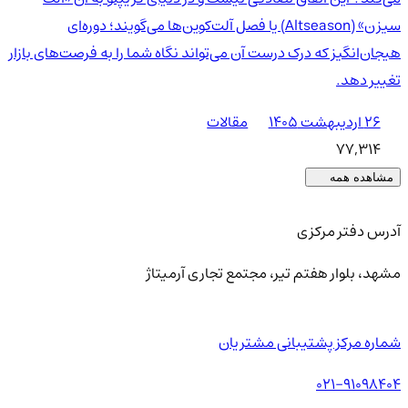
سیزن» (Altseason) یا فصل آلت‌کوین‌ها می‌گویند؛ دوره‌ای
هیجان‌انگیز که درک درست آن می‌تواند نگاه شما را به فرصت‌های بازار
تغییر دهد.
۲۶ اردیبهشت ۱۴۰۵
مقالات
77,314
مشاهده همه
آدرس دفتر مرکزی
مشهد، بلوار هفتم تیر، مجتمع تجاری آرمیتاژ
شماره مرکز پشتیبانی مشتریان
021-91098404