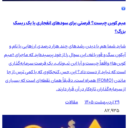
میم کوین چیست؟ فرصتی برای سودهای انفجاری یا یک ریسک
بزرگ؟
شاید شما هم با دیدن رشدهای چند هزار درصدی ارزهایی با نام و
آیکون سگ و قورباغه، این سوال را از خود پرسیده‌اید که ماجرای «میم
کوین‌ها» واقعاً چیست و آیا این تب‌وتاب، یک فرصت سرمایه‌گذاری
است که نباید از دست داد؟ این حس کنجکاوی که با کمی ترس از جا
ماندن (FOMO) همراه است، دقیقاً همان نقطه‌ای است که بسیاری
از سرمایه‌گذاران تازه‌کار در آن قرار دارند.
۲۹ اردیبهشت ۱۴۰۵
مقالات
82,935