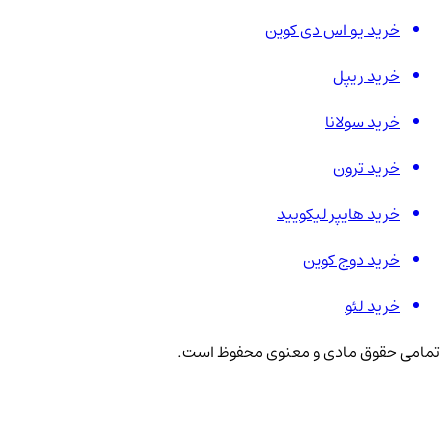
خرید یو اس دی کوین
خرید ریپل
خرید سولانا
خرید ترون
خرید هایپر لیکویید
خرید دوج کوین
خرید لئو
تمامی حقوق مادی و معنوی محفوظ است.