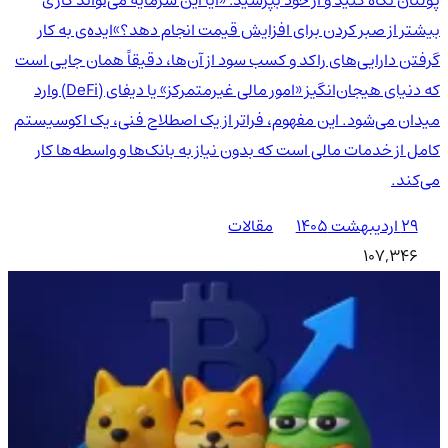
بیشتر از صبر کردن برای افزایش قیمت انجام دهد؟»ایده‌ی به کار
گرفتن دارایی‌های راکد و کسب سود از آن‌ها، دقیقاً همان جایی است
که دنیای هیجان‌انگیز «امور مالی غیرمتمرکز» یا دیفای (DeFi) وارد
میدان می‌شود. این مفهوم، فراتر از یک اصطلاح فنی، یک اکوسیستم
کامل از خدمات مالی است که بدون نیاز به بانک‌ها و واسطه‌ها کار
می‌کند.
۲۹ اردیبهشت ۱۴۰۵
مقالات
107,346