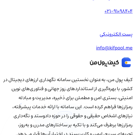
021-91098404
پست الکترونیکی
info@kifpool.me
کیف‌ پول من، به‌عنوان نخستین سامانه نگهداری ارزهای دیجیتال در
کشور، با بهره‌گیری از استانداردهای روز جهانی و فناوری‌های نوین
امنیتی، بستری امن و مطمئن برای ذخیره، مدیریت و مبادله
رمزارزها فراهم کرده است. این سامانه با ارائه خدمات پیشرفته،
نیازهای اشخاص حقیقی و حقوقی را در حوزه دادوستد و نگه‌داری
رمزارزها برطرف می‌کند و با تکیه بر ساختارهای مدرن و به‌روز،
تجربه‌ای سریع، ایمن و کاربرپسند در اختیار آن‌ها قرار می‌دهد.