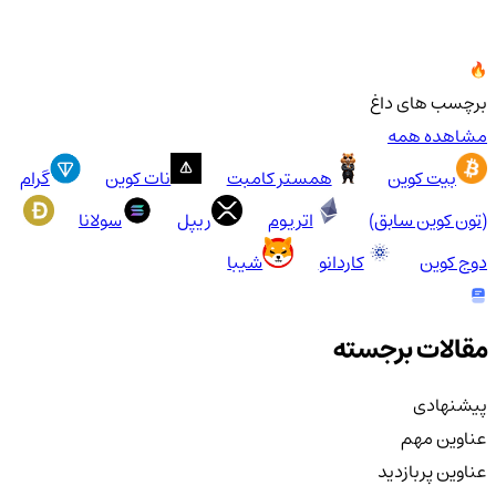
برچسب های داغ
مشاهده همه
بیت کوین
همستر کامبت
نات کوین
گرام
(تون کوین سابق)
اتریوم
ریپل
سولانا
دوج کوین
کاردانو
شیبا
مقالات برجسته
پیشنهادی
عناوین مهم
عناوین پربازدید