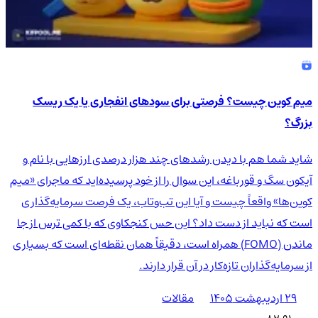
میم کوین چیست؟ فرصتی برای سودهای انفجاری یا یک ریسک
بزرگ؟
شاید شما هم با دیدن رشدهای چند هزار درصدی ارزهایی با نام و
آیکون سگ و قورباغه، این سوال را از خود پرسیده‌اید که ماجرای «میم
کوین‌ها» واقعاً چیست و آیا این تب‌وتاب، یک فرصت سرمایه‌گذاری
است که نباید از دست داد؟ این حس کنجکاوی که با کمی ترس از جا
ماندن (FOMO) همراه است، دقیقاً همان نقطه‌ای است که بسیاری
از سرمایه‌گذاران تازه‌کار در آن قرار دارند.
۲۹ اردیبهشت ۱۴۰۵
مقالات