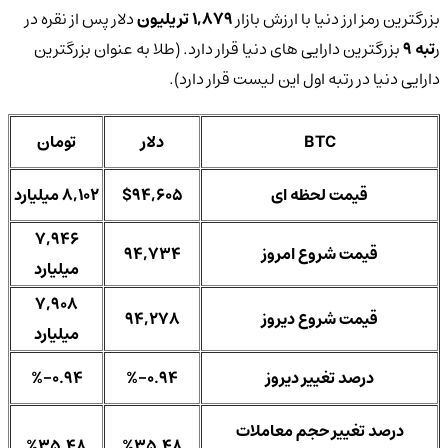
بزرگترین رمز ارز دنیا با ارزش بازار
1,879 تریلیون
دلار پس از نقره در
ر
تبه 9
بزرگترین دارایی های دنیا قرار دارد. (طلا به عنوان بزرگترین
دارایی دنیا در رتبه اول این لیست قرار دارد).
BTC
دلار
تومان
قیمت لحظه ای
$94,605
8,102 میلیارد
7,946
قیمت شروع امروز
94,734
میلیارد
7,908
قیمت شروع دیروز
94,278
میلیارد
درصد تغییر دیروز
%-0.94
%-0.94
درصد تغییر حجم معاملات
%35.48
%35.48