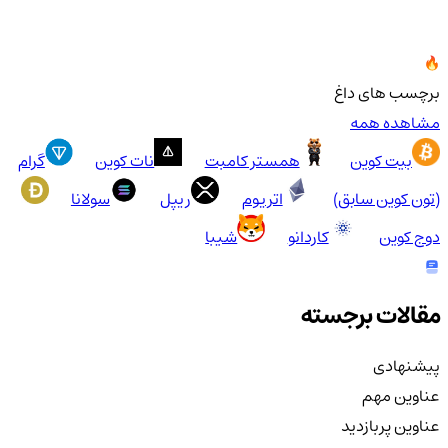
برچسب های داغ
مشاهده همه
بیت کوین
همستر کامبت
نات کوین
گرام
(تون کوین سابق)
اتریوم
ریپل
سولانا
دوج کوین
کاردانو
شیبا
مقالات برجسته
پیشنهادی
عناوین مهم
عناوین پربازدید