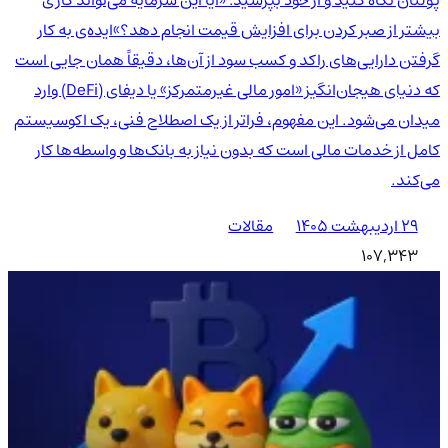
بیشتر از صبر کردن برای افزایش قیمت انجام دهد؟»ایده‌ی به کار
گرفتن دارایی‌های راکد و کسب سود از آن‌ها، دقیقاً همان جایی است
که دنیای هیجان‌انگیز «امور مالی غیرمتمرکز» یا دیفای (DeFi) وارد
میدان می‌شود. این مفهوم، فراتر از یک اصطلاح فنی، یک اکوسیستم
کامل از خدمات مالی است که بدون نیاز به بانک‌ها و واسطه‌ها کار
می‌کند.
۲۹ اردیبهشت ۱۴۰۵
مقالات
107,343