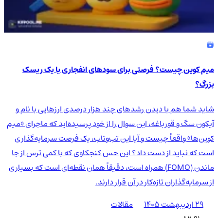
میم کوین چیست؟ فرصتی برای سودهای انفجاری یا یک ریسک
بزرگ؟
شاید شما هم با دیدن رشدهای چند هزار درصدی ارزهایی با نام و
آیکون سگ و قورباغه، این سوال را از خود پرسیده‌اید که ماجرای «میم
کوین‌ها» واقعاً چیست و آیا این تب‌وتاب، یک فرصت سرمایه‌گذاری
است که نباید از دست داد؟ این حس کنجکاوی که با کمی ترس از جا
ماندن (FOMO) همراه است، دقیقاً همان نقطه‌ای است که بسیاری
از سرمایه‌گذاران تازه‌کار در آن قرار دارند.
۲۹ اردیبهشت ۱۴۰۵
مقالات