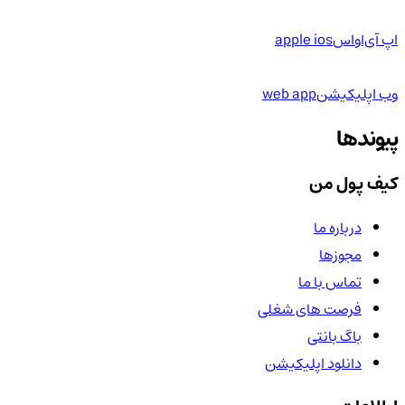
اپ آی‌او‌اس
apple ios
وب اپلیکیشن
web app
پیوندها
کیف پول من
درباره ما
مجوزها
تماس با ما
فرصت های شغلی
باگ بانتی
دانلود اپلیکیشن