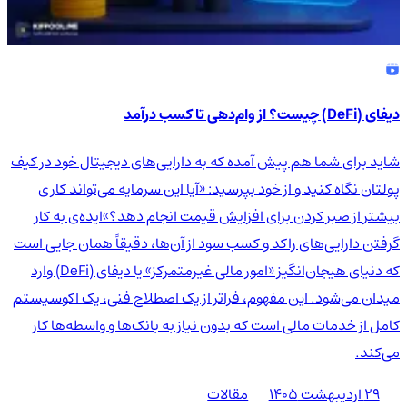
دیفای (DeFi) چیست؟ از وام‌دهی تا کسب درآمد
شاید برای شما هم پیش آمده که به دارایی‌های دیجیتال خود در کیف
پولتان نگاه کنید و از خود بپرسید: «آیا این سرمایه می‌تواند کاری
بیشتر از صبر کردن برای افزایش قیمت انجام دهد؟»ایده‌ی به کار
گرفتن دارایی‌های راکد و کسب سود از آن‌ها، دقیقاً همان جایی است
که دنیای هیجان‌انگیز «امور مالی غیرمتمرکز» یا دیفای (DeFi) وارد
میدان می‌شود. این مفهوم، فراتر از یک اصطلاح فنی، یک اکوسیستم
کامل از خدمات مالی است که بدون نیاز به بانک‌ها و واسطه‌ها کار
می‌کند.
۲۹ اردیبهشت ۱۴۰۵
مقالات