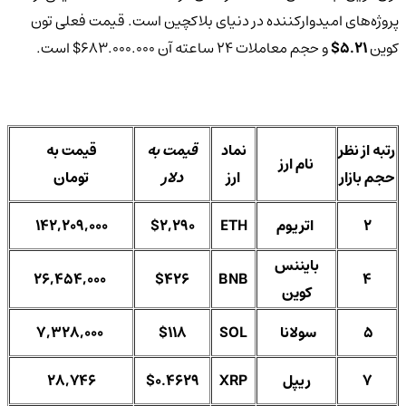
پروژه‌های امیدوارکننده در دنیای بلاکچین است. قیمت فعلی تون
کوین
5.21$
و حجم معاملات 24 ساعته آن 683.000.000$ است.
رتبه از نظر
نماد
قیمت به
قیمت به
نام ارز
حجم بازار
ارز
دلار
تومان
2
اتریوم
ETH
$2,290
142,209,000
بایننس
26,454,000
$426
BNB
4
کوین
5
سولانا
SOL
$118
7,328,000
7
ریپل
XRP
$0.4629
28,746