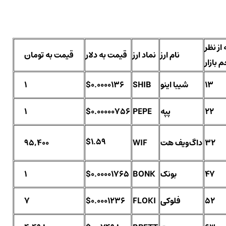
 از نظر
نام ارز
نماد ارز
قیمت به دلار
قیمت به تومان
 بازار
13
شیبا اینو
SHIB
$0.0000136
1
22
پپه
PEPE
$0.00000756
1
$1.59
32
داگ‌ویف هت
WIF
95,400
47
بونک
BONK
$0.00001765
1
52
فلوکی
FLOKI
$0.0001236
7