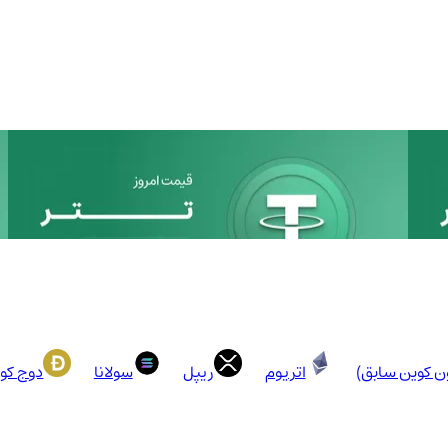
ون کوین سابق)
اتریوم
ریپل
سولانا
دوج کو