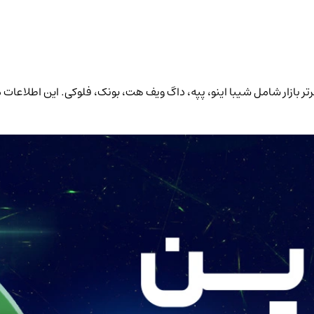
رات 24 ساعته و حجم معاملات شش 6 میم کوین برتر بازار شامل شیبا اینو، پپه، داگ ویف هت، بونک، ف