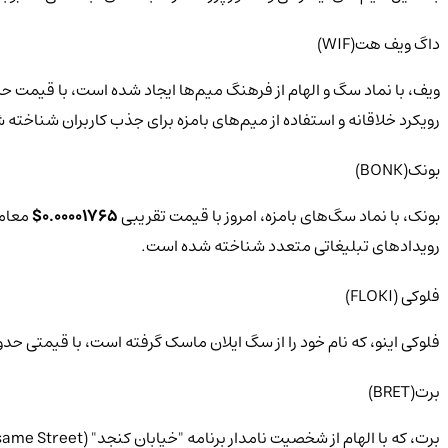
داگ ویف هت(WIF)
ویف، با نماد سگ و الهام از فرهنگ میم‌ها ایجاد شده است، با قیمت ح
رویکرد خلاقانه و استفاده از میم‌های بامزه برای جذب کاربران شناخته
بونک(BONK)
بونک، با نماد سگ‌های بامزه، امروز با قیمت تقریبی
0.00001765$
معامله می‌شود. در
رویدادهای تبلیغاتی متعدد شناخته شده است.
فلوکی (FLOKI)
فلوکی اینو، که نام خود را از سگ ایلان ماسک گرفته است، با قیمتی حد
برت(BRET)
برت، که با الهام از شخصیت نامدار برنامه "خیابان کنجد" (Sesame Street) ایجاد شده است، با قیمتی حدود